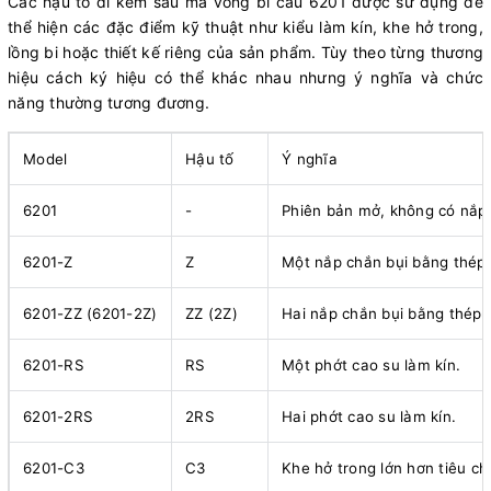
Các hậu tố đi kèm sau mã vòng bi cầu 6201 được sử dụng để
thể hiện các đặc điểm kỹ thuật như kiểu làm kín, khe hở trong,
lồng bi hoặc thiết kế riêng của sản phẩm. Tùy theo từng thương
hiệu cách ký hiệu có thể khác nhau nhưng ý nghĩa và chức
năng thường tương đương.
Model
Hậu tố
Ý nghĩa
6201
-
Phiên bản mở, không có nắp 
6201-Z
Z
Một nắp chắn bụi bằng thép.
6201-ZZ (6201-2Z)
ZZ (2Z)
Hai nắp chắn bụi bằng thép.
6201-RS
RS
Một phớt cao su làm kín.
6201-2RS
2RS
Hai phớt cao su làm kín.
6201-C3
C3
Khe hở trong lớn hơn tiêu ch