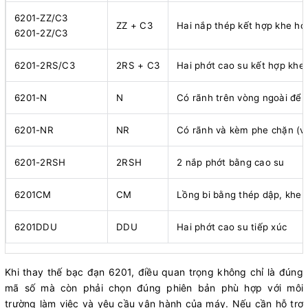
6201-ZZ/C3
ZZ + C3
Hai nắp thép kết hợp khe hở
6201-2Z/C3
6201-2RS/C3
2RS + C3
Hai phớt cao su kết hợp khe
6201-N
N
Có rãnh trên vòng ngoài để 
6201-NR
NR
Có rãnh và kèm phe chặn (v
6201-2RSH
2RSH
2 nắp phớt bằng cao su
6201CM
CM
Lồng bi bằng thép dập, khe 
6201DDU
DDU
Hai phớt cao su tiếp xúc
Khi thay thế bạc đạn 6201, điều quan trọng không chỉ là đúng
mã số mà còn phải chọn đúng phiên bản phù hợp với môi
trường làm việc và yêu cầu vận hành của máy. Nếu cần hỗ trợ