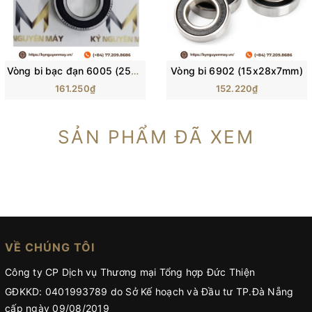
Vòng bi bạc đạn 6005 (25x47x12mm)
Vòng bi 6902 (15x28x7mm)
161.250₫
152.220₫
SẢN PHẨM ĐÃ XEM
VỀ CHÚNG TÔI
Công ty CP Dịch vụ Thương mại Tổng hợp Đức Thiện
GĐKKD: 0401993789 do Sở Kế hoạch và Đầu tư TP.Đà Nẵng
cấp ngày 09/08/2019