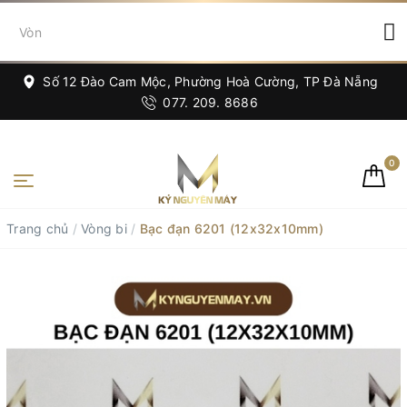
Số 12 Đào Cam Mộc, Phường Hoà Cường, TP Đà Nẵng
077. 209. 8686
0
Trang chủ
/
Vòng bi
/
Bạc đạn 6201 (12x32x10mm)