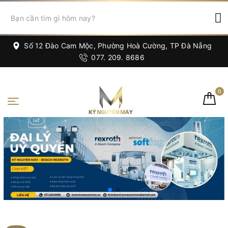
Số 12 Đào Cam Mộc, Phường Hoà Cường, TP Đà Nẵng
077. 209. 8686
0