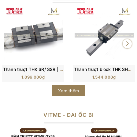
Thanh trượt THK SR/ SSR | SR15, SR20, SR25, SR30, SR35
Thanh trượt block THK SHS15, SH20, SHS25, SHS30, SHS35, SHS45
1.096.000₫
1.544.000₫
Xem thêm
VITME - ĐAI ỐC BI