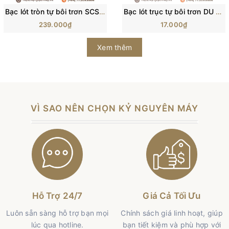
Bạc lót tròn tự bôi trơn SCS (Lớp đồng bên trong & Đế nhôm)
Bạc lót trục tự bôi trơn DU (Bạc lót thép DU)
239.000₫
17.000₫
Xem thêm
VÌ SAO NÊN CHỌN KỶ NGUYÊN MÁY
Hỗ Trợ 24/7
Giá Cả Tối Ưu
Luôn sẵn sàng hỗ trợ bạn mọi
Chính sách giá linh hoạt, giúp
lúc qua hotline.
bạn tiết kiệm và phù hợp với