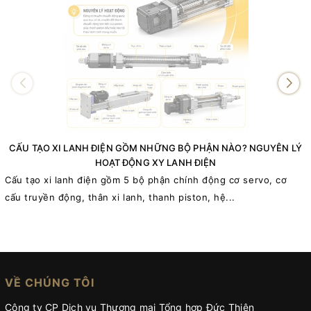
CẤU TẠO XI LANH ĐIỆN GỒM NHỮNG BỘ PHẬN NÀO? NGUYÊN LÝ
HOẠT ĐỘNG XY LANH ĐIỆN
Cấu tạo xi lanh điện gồm 5 bộ phận chính động cơ servo, cơ
cấu truyền động, thân xi lanh, thanh piston, hệ...
VỀ CHÚNG TÔI
Công ty CP Dịch vụ Thương mại Tổng hợp Đức Thiện