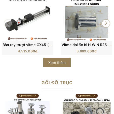
Bàn ray trượt vitme GX45 (SGX II)
Vitme đai ốc bi HIWIN R25-25K2-FSCDIN
4.515.000₫
3.689.000₫
Xem thêm
GỐI ĐỠ TRỤC