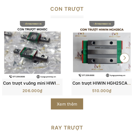
CON TRƯỢT
Con trượt vuông mini HIWIN MGN-C | Block trượt MGN5C, MGN7C, MGN12C
Con trượt HIWIN HGH25CA/ H25C/ HG25 (84x48x40mm)
206.000₫
510.000₫
Xem thêm
RAY TRƯỢT