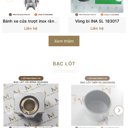
Bánh xe cửa trượt inox rãnh U rãnh V có lò xo giảm sóc
Vòng bi INA SL 183017
Liên hệ
Liên hệ
Xem thêm
BẠC LÓT