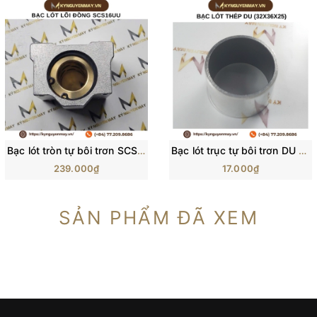
Bạc lót tròn tự bôi trơn SCS (Lớp đồng bên trong & Đế nhôm)
Bạc lót trục tự bôi trơn DU (Bạc lót thép DU)
239.000₫
17.000₫
SẢN PHẨM ĐÃ XEM