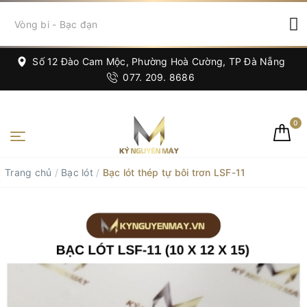
Số 12 Đào Cam Mộc, Phường Hoà Cường, TP Đà Nẵng
077. 209. 8686
0
Trang chủ
/
Bạc lót
/
Bạc lót thép tự bôi trơn LSF-11