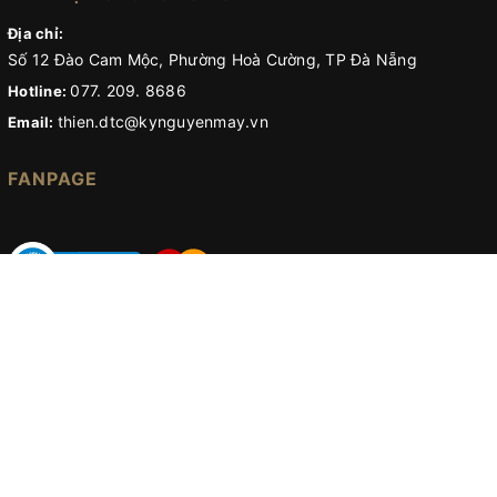
Địa chỉ:
Số 12 Đào Cam Mộc, Phường Hoà Cường, TP Đà Nẵng
077. 209. 8686
Hotline:
thien.dtc@kynguyenmay.vn
Email:
FANPAGE
© Bản quyền thuộc về
Kỷ nguyên máy