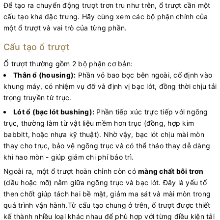
Để tạo ra chuyển động trượt trơn tru như trên, ổ trượt cần một
cấu tạo khá đặc trưng. Hãy cùng xem các bộ phận chính của
một ổ trượt và vai trò của từng phần.
Cấu tạo ổ trượt
Ổ trượt thường gồm 2 bộ phận cơ bản:
Thân ổ (housing):
Phần vỏ bao bọc bên ngoài, cố định vào
khung máy, có nhiệm vụ đỡ và định vị bạc lót, đồng thời chịu tải
trọng truyền từ trục.
Lót ổ (bạc lót bushing):
Phần tiếp xúc trực tiếp với ngõng
trục, thường làm từ vật liệu mềm hơn trục (đồng, hợp kim
babbitt, hoặc nhựa kỹ thuật). Nhờ vậy, bạc lót chịu mài mòn
thay cho trục, bảo vệ ngõng trục và có thể tháo thay dễ dàng
khi hao mòn - giúp giảm chi phí bảo trì.
Ngoài ra, một ổ trượt hoàn chỉnh còn có
màng chất bôi trơn
(dầu hoặc mỡ) nằm giữa ngõng trục và bạc lót. Đây là yếu tố
then chốt giúp tách hai bề mặt, giảm ma sát và mài mòn trong
quá trình vận hành.Từ cấu tạo chung ở trên, ổ trượt được thiết
kế thành nhiều loại khác nhau để phù hợp với từng điều kiện tải