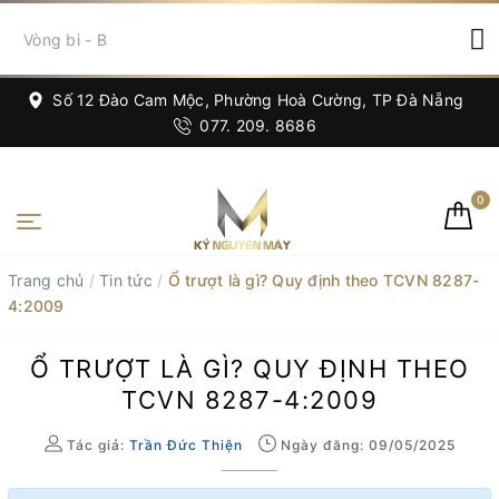
Số 12 Đào Cam Mộc, Phường Hoà Cường, TP Đà Nẵng
077. 209. 8686
0
Trang chủ
/
Tin tức
/
Ổ trượt là gì? Quy định theo TCVN 8287-
4:2009
Ổ TRƯỢT LÀ GÌ? QUY ĐỊNH THEO
TCVN 8287-4:2009
Tác giả:
Trần Đức Thiện
Ngày đăng: 09/05/2025