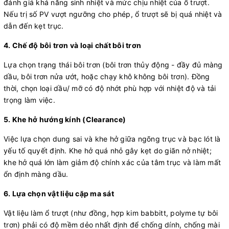
đánh giá khả năng sinh nhiệt và mức chịu nhiệt của ổ trượt.
Nếu trị số PV vượt ngưỡng cho phép, ổ trượt sẽ bị quá nhiệt và
dẫn đến kẹt trục.
4. Chế độ bôi trơn và loại chất bôi trơn
Lựa chọn trạng thái bôi trơn (bôi trơn thủy động - đầy đủ màng
dầu, bôi trơn nửa ướt, hoặc chạy khô không bôi trơn). Đồng
thời, chọn loại dầu/ mỡ có độ nhớt phù hợp với nhiệt độ và tải
trọng làm việc.
5. Khe hở hướng kính (Clearance)
Việc lựa chọn dung sai và khe hở giữa ngõng trục và bạc lót là
yếu tố quyết định. Khe hở quá nhỏ gây kẹt do giãn nở nhiệt;
khe hở quá lớn làm giảm độ chính xác của tâm trục và làm mất
ổn định màng dầu.
6. Lựa chọn vật liệu cặp ma sát
Vật liệu làm ổ trượt (như đồng, hợp kim babbitt, polyme tự bôi
trơn) phải có độ mềm dẻo nhất định để chống dính, chống mài