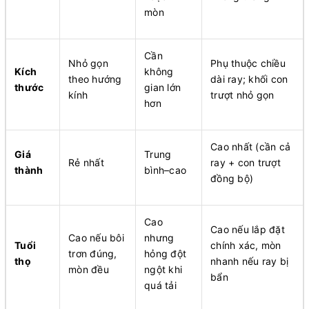
mòn
Cần
Nhỏ gọn
Phụ thuộc chiều
Kích
không
theo hướng
dài ray; khối con
thước
gian lớn
kính
trượt nhỏ gọn
hơn
Cao nhất (cần cả
Giá
Trung
Rẻ nhất
ray + con trượt
thành
bình–cao
đồng bộ)
Cao
Cao nếu lắp đặt
Cao nếu bôi
nhưng
Tuổi
chính xác, mòn
trơn đúng,
hỏng đột
thọ
nhanh nếu ray bị
mòn đều
ngột khi
bẩn
quá tải