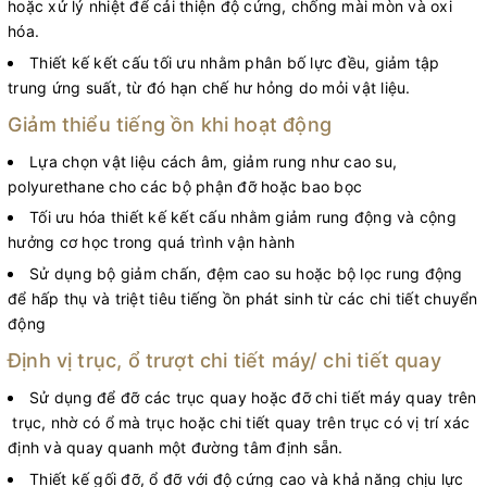
hoặc xử lý nhiệt để cải thiện độ cứng, chống mài mòn và oxi
hóa.
Thiết kế kết cấu tối ưu nhằm phân bố lực đều, giảm tập
trung ứng suất, từ đó hạn chế hư hỏng do mỏi vật liệu.
Giảm thiểu tiếng ồn khi hoạt động
Lựa chọn vật liệu cách âm, giảm rung như cao su,
polyurethane cho các bộ phận đỡ hoặc bao bọc
Tối ưu hóa thiết kế kết cấu nhằm giảm rung động và cộng
hưởng cơ học trong quá trình vận hành
Sử dụng bộ giảm chấn, đệm cao su hoặc bộ lọc rung động
để hấp thụ và triệt tiêu tiếng ồn phát sinh từ các chi tiết chuyển
động
Định vị trục, ổ trượt chi tiết máy/ chi tiết quay
Sử dụng để đỡ các trục quay hoặc đỡ chi tiết máy quay trên
trục, nhờ có ổ mà trục hoặc chi tiết quay trên trục có vị trí xác
định và quay quanh một đường tâm định sẵn.
Thiết kế gối đỡ, ổ đỡ với độ cứng cao và khả năng chịu lực