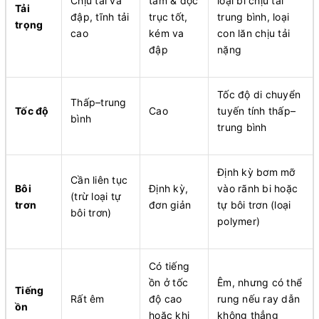
Chịu tải va
tâm & dọc
loại bi chịu tải
Tải
đập, tĩnh tải
trục tốt,
trung bình, loại
trọng
cao
kém va
con lăn chịu tải
đập
nặng
Tốc độ di chuyển
Thấp–trung
Tốc độ
Cao
tuyến tính thấp–
bình
trung bình
Định kỳ bơm mỡ
Cần liên tục
Bôi
Định kỳ,
vào rãnh bi hoặc
(trừ loại tự
trơn
đơn giản
tự bôi trơn (loại
bôi trơn)
polymer)
Có tiếng
ồn ở tốc
Êm, nhưng có thể
Tiếng
Rất êm
độ cao
rung nếu ray dẫn
ồn
hoặc khi
không thẳng