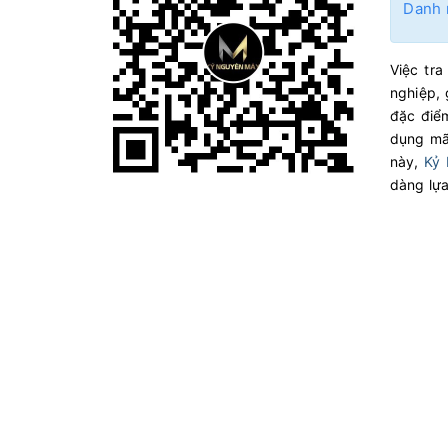
Danh 
Việc tr
nghiệp, 
đặc điể
dụng mã 
này,
Kỷ
dàng lựa