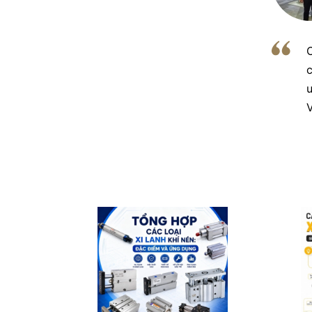
C
c
u
V