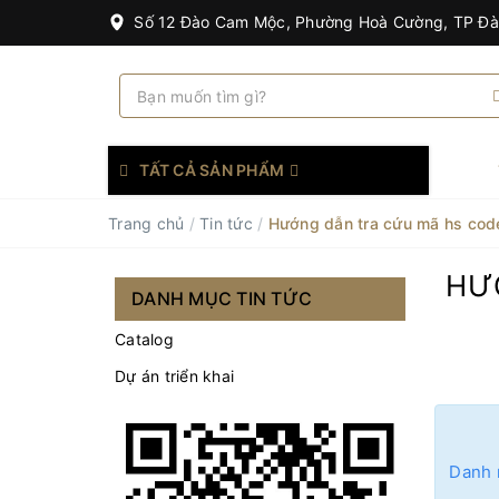
Số 12 Đào Cam Mộc, Phường Hoà Cường, TP Đ
TẤT CẢ SẢN PHẨM
Trang chủ
/
Tin tức
/
Hướng dẫn tra cứu mã hs code
HƯ
DANH MỤC TIN TỨC
Catalog
Dự án triển khai
Danh 