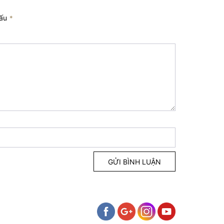
dấu
*
GỬI BÌNH LUẬN