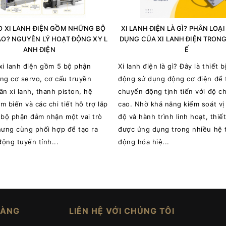
O XI LANH ĐIỆN GỒM NHỮNG BỘ
XI LANH ĐIỆN LÀ GÌ? PHÂN LOẠ
O? NGUYÊN LÝ HOẠT ĐỘNG XY L
DỤNG CỦA XI LANH ĐIỆN TRON
ANH ĐIỆN
Ế
xi lanh điện gồm 5 bộ phận
Xi lanh điện là gì? Đây là thiết b
ng cơ servo, cơ cấu truyền
động sử dụng động cơ điện để 
ân xi lanh, thanh piston, hệ
chuyển động tịnh tiến với độ c
m biến và các chi tiết hỗ trợ lắp
cao. Nhờ khả năng kiểm soát vị t
 bộ phận đảm nhận một vai trò
độ và hành trình linh hoạt, thiết
hưng cùng phối hợp để tạo ra
được ứng dụng trong nhiều hệ 
ộng tuyến tính...
động hóa hiệ...
HÀNG
LIÊN HỆ VỚI CHÚNG TÔI