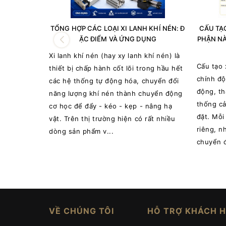
TỔNG HỢP CÁC LOẠI XI LANH KHÍ NÉN: Đ
CẤU TẠ
ẶC ĐIỂM VÀ ỨNG DỤNG
PHẬN NÀ
Xi lanh khí nén (hay xy lanh khí nén) là
Cấu tạo 
thiết bị chấp hành cốt lõi trong hầu hết
chính độ
các hệ thống tự động hóa, chuyển đổi
động, th
năng lượng khí nén thành chuyển động
thống cả
cơ học để đẩy - kéo - kẹp - nâng hạ
đặt. Mỗi
vật. Trên thị trường hiện có rất nhiều
riêng, n
dòng sản phẩm v...
chuyển đ
VỀ CHÚNG TÔI
HỖ TRỢ KHÁCH 