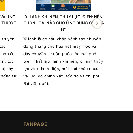
I VÀ ỨNG
XI LANH KHÍ NÉN, THỦY LỰC, ĐIỆN: NÊN
CHỌN NHÀ 
G THỰC T
CHỌN LOẠI NÀO CHO ỨNG DỤNG CỦA BẠ
HÍ
N?
Một con vò
ị truyền
Xi lanh là cơ cấu chấp hành tạo chuyển
thật, nhưng
tạo
động thẳng cho hầu hết máy móc và
phải trả là
hính xác
dây chuyền tự động hóa. Ba loại phổ
hàng trễ và
rí, tốc
biến nhất là xi lanh khí nén, xi lanh thủy
trường vòng
 bị này
lực và xi lanh điện, mỗi loại khác nhau
nổi, hàng t
thống tự
về lực, độ chính xác, tốc độ và chi phí.
tinh vi. Vì 
Bài viết dưới...
FANPAGE