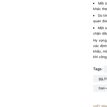
Mỗi l
khác the
Do tí
quan đún
Một s
chặn dầu
Hy vọng 
xác địn
khẩu, mà
khí công
Tags:
gg_h
tran
VIẾT BÌ