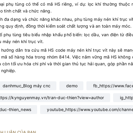
oại phụ tùng có thể có mã HS riêng, ví dụ: lọc khí thường thu
o tính chất và chức năng.
nh đa dạng và chức năng khác nhau, phụ tùng máy nén khí trục vít
g quy định, đồng thời kiểm soát chất lượng và an toàn máy móc.
ố phụ tùng tiêu biểu nhập khẩu phổ biến: lọc dầu, van điện từ điều 
 máy nén khí trục vít.
hướng dẫn tra cứu mã HS code máy nén khí trục vít này sẽ mang 
h mã số hàng hóa trong nhóm 8414. Việc nắm vững mã HS không c
 còn tối ưu hóa chi phí và thời gian thủ tục hải quan, góp phần 
 nghiệp.
danhmuc_Blog máy cnc
demo
fb_https://www.fac
ttps://kynguyenmay.vn/tran-duc-thien?view=author
ig_htt
-duc-thien_news
youtube_https://www.youtube.com/cha
NH LUẬN CỦA BẠN