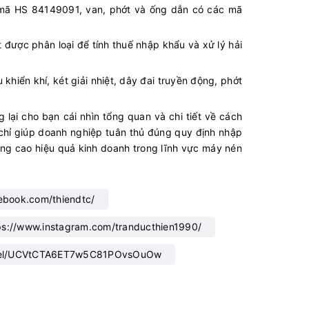
ộc mã HS 84149091, van, phớt và ống dẫn có các mã
 được phân loại để tính thuế nhập khẩu và xử lý hải
khiển khí, két giải nhiệt, dây đai truyền động, phớt
lại cho bạn cái nhìn tổng quan và chi tiết về cách
hỉ giúp doanh nghiệp tuân thủ đúng quy định nhập
nâng cao hiệu quả kinh doanh trong lĩnh vực máy nén
ebook.com/thiendtc/
ps://www.instagram.com/tranducthien1990/
nnel/UCVtCTA6ET7w5C81POvsOuOw