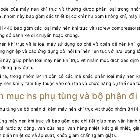
ode của máy nén khí trục vít thường được phân loại trong nh
, nhóm này bao gồm các thiết bị cơ khí như bơm không khí, máy n
1440 bao gồm các loại máy nén khí trục vít (screw compressors)
ng có bánh xe di chuyển hoặc không.
én khí trục vít là loại máy sử dụng cơ chế vít xoắn để nén khí, 
ng nghiệp và các ứng dụng đòi hỏi khí nén liên tục với lưu lượng l
 này giúp phân loại máy nén khí trục vít nhằm mục đích xác định 
 đúng quy định.
 ra, trong nhóm 8414 còn có các mã khác phân loại máy nén khí 
 nén khí ly tâm tùy thuộc vào cấu tạo và chức năng cụ thể của t
 mục hs phụ tùng và bộ phận đi 
ụ tùng và bộ phận đi kèm máy nén khí trục vít thuộc nhóm 8414 
ùng máy nén khí trục vít bao gồm các chi tiết giúp máy vận hành ổn
xả nước tự động, van cửa nạp, van hằng nhiệt, két giải nhiệt, già
 biến nhiệt độ và áp suất, khớp giảm chấn (giảm giật)...