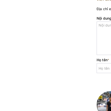
Địa chỉ 
Nội dun
Họ tên
*