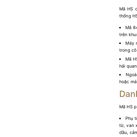
Mã HS c
thống HS
Mã 84
trên khu
Máy n
trong cô
Mã HS
hải quan
Ngoài
hoặc máy
Danh
Mã HS ph
Phụ t
từ, van 
dầu, cảm