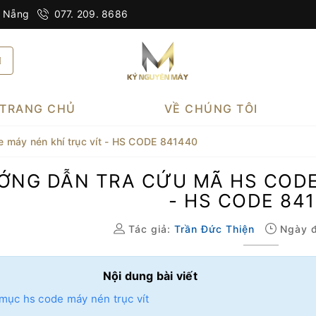
à Nẵng
077. 209. 8686
TRANG CHỦ
VỀ CHÚNG TÔI
 máy nén khí trục vít - HS CODE 841440
ỚNG DẪN TRA CỨU MÃ HS CODE 
- HS CODE 84
Tác giả:
Trần Đức Thiện
Ngày đ
Nội dung bài viết
mục hs code máy nén trục vít