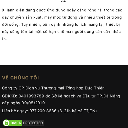
ẦU
Xi lanh điện đang được ứng dụng ngày càng rộng rãi trong các
X
dây chuyền sản xuất, máy móc tự động và nhiều thiết bị trong
t
đời sống. Tuy nhiên, bên cạnh những lợi ích mang lại, thiết bị
này cũng tồn tại một số hạn chế mà người dùng cần cân nhắc
tr...
c
VỀ CHÚNG TÔI
Công ty CP Dịch vụ Thương mại Tổng hợp Đức Thiện
GĐKKD: 0401993789 do Sở Kế hoạch và Đầu tư TP.Đà Nẵng
cấp ngày 09/08/2019
Liên hệ ngay: 077.209.8686 (8-21h kể cả T7,CN)