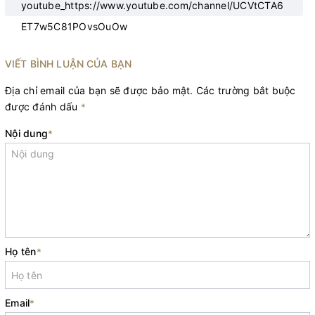
youtube_https://www.youtube.com/channel/UCVtCTA6
ET7w5C81POvsOuOw
VIẾT BÌNH LUẬN CỦA BẠN
Địa chỉ email của bạn sẽ được bảo mật. Các trường bắt buộc
được đánh dấu
*
Nội dung
*
Họ tên
*
Email
*