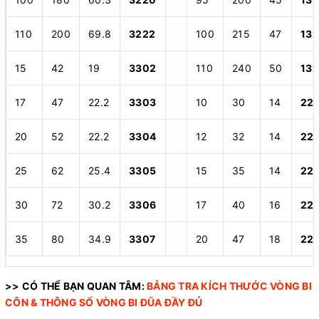
110
200
69.8
3222
100
215
47
13
15
42
19
3302
110
240
50
13
17
47
22.2
3303
10
30
14
22
20
52
22.2
3304
12
32
14
22
25
62
25.4
3305
15
35
14
22
30
72
30.2
3306
17
40
16
22
35
80
34.9
3307
20
47
18
22
>> CÓ THỂ BẠN QUAN TÂM:
BẢNG TRA KÍCH THƯỚC VÒNG BI
CÔN
&
THÔNG SỐ VÒNG BI ĐŨA
ĐẦY ĐỦ