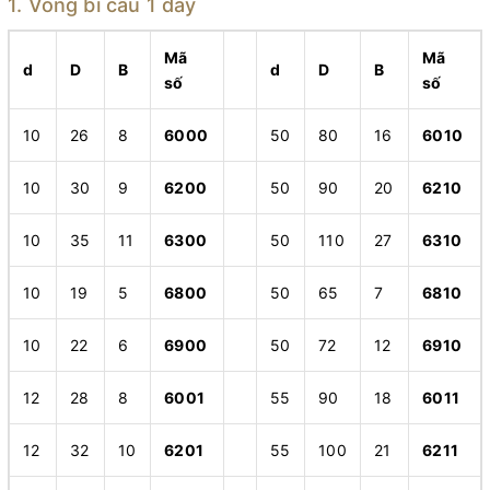
1. Vòng bi cầu 1 dãy
Mã
Mã
d
D
B
d
D
B
số
số
10
26
8
6000
50
80
16
6010
10
30
9
6200
50
90
20
6210
10
35
11
6300
50
110
27
6310
10
19
5
6800
50
65
7
6810
10
22
6
6900
50
72
12
6910
12
28
8
6001
55
90
18
6011
12
32
10
6201
55
100
21
6211