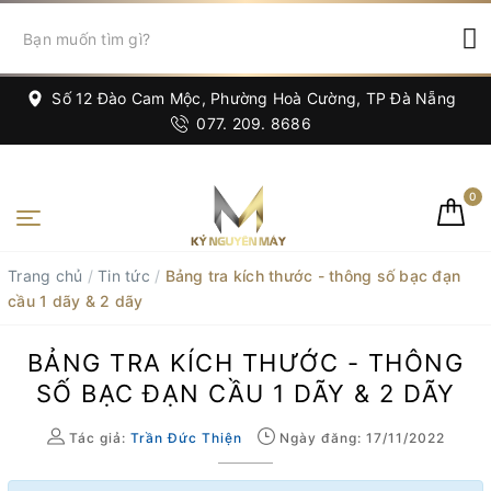
Số 12 Đào Cam Mộc, Phường Hoà Cường, TP Đà Nẵng
077. 209. 8686
0
Trang chủ
/
Tin tức
/
Bảng tra kích thước - thông số bạc đạn
cầu 1 dãy & 2 dãy
BẢNG TRA KÍCH THƯỚC - THÔNG
SỐ BẠC ĐẠN CẦU 1 DÃY & 2 DÃY
Tác giả:
Trần Đức Thiện
Ngày đăng: 17/11/2022