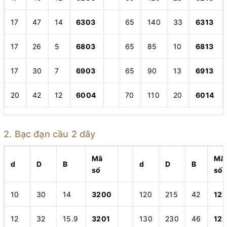
17
47
14
6303
65
140
33
6313
17
26
5
6803
65
85
10
6813
17
30
7
6903
65
90
13
6913
20
42
12
6004
70
110
20
6014
2. Bạc đạn cầu 2 dãy
Mã
Mã
d
D
B
d
D
B
số
số
10
30
14
3200
120
215
42
12
12
32
15.9
3201
130
230
46
12