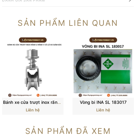
ĐÁNH GIÁ SẢN PHẨM
SẢN PHẨM LIÊN QUAN
Bánh xe cửa trượt inox rãnh U rãnh V có lò xo giảm sóc
Vòng bi INA SL 183017
Liên hệ
Liên hệ
SẢN PHẨM ĐÃ XEM