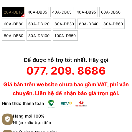
Model:
20A-DB10
40A-DB35
40A-DB65
40A-DB95
60A-DB50
60A-DB80
60A-DB120
80A-DB30
80A-DB40
80A-DB60
80A-DB80
80A-DB100
100A-DB50
Để được hỗ trợ tốt nhất. Hãy gọi
077. 209. 8686
Giá bán trên website chưa bao gồm VAT, phí vận
chuyển. Liên hệ để nhận báo giá trọn gói.
Hình thức thanh toán
Hàng mới 100%
Nhập khẩu trực tiếp