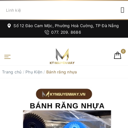
Số 12 Đào Cam Mộc, Phường Hoà Cường, TP Đà Nẵng
077. 209. 8686
0
Trang chủ
/
Phụ Kiện
/
Bánh răng nhựa