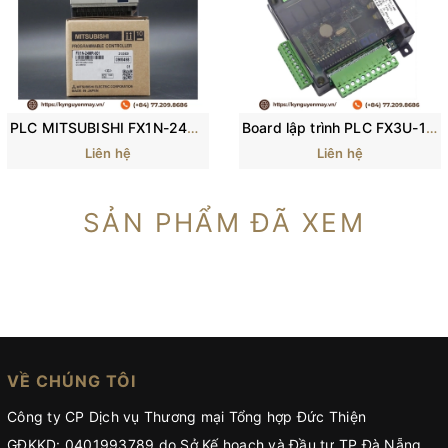
PLC MITSUBISHI FX1N-24MR-001, FX3GA-24MR-CM
Board lập trình PLC FX3U-14MT, FX3U-14MR, FX3U-24MT, FX3U-24MR, FX3U-30MR, FX3U-32MT, FX3U-48MR, FX3U-48MT
Liên hệ
Liên hệ
SẢN PHẨM ĐÃ XEM
VỀ CHÚNG TÔI
Công ty CP Dịch vụ Thương mại Tổng hợp Đức Thiện
GĐKKD: 0401993789 do Sở Kế hoạch và Đầu tư TP.Đà Nẵng