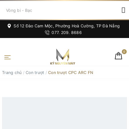
Số 12 Đào Cam Mộc, Phường Hoà Cường, TP Đà Nẵng
077. 209. 8686
0
Trang chủ
/
Con trượt
/
Con trượt CPC ARC FN