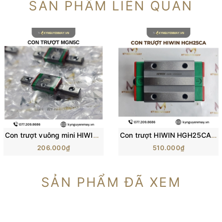
SẢN PHẨM LIÊN QUAN
Con trượt vuông mini HIWIN MGN-C | Block trượt MGN5C, MGN7C, MGN12C
Con trượt HIWIN HGH25CA/ H25C/ HG25 (84x48x40mm)
206.000₫
510.000₫
SẢN PHẨM ĐÃ XEM