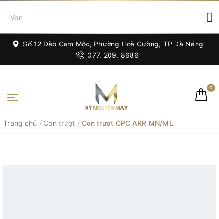
Số 12 Đào Cam Mộc, Phường Hoà Cường, TP Đà Nẵng
077. 209. 8686
0
Trang chủ
/
Con trượt
/
Con trượt CPC ARR MN/ML