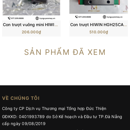
Con trượt vuông mini HIWIN MGN-C | Block trượt MGN5C, MGN7C, MGN12C
Con trượt HIWIN HGH25CA/ H25C/ HG25 (84x48x40mm)
206.000₫
510.000₫
SẢN PHẨM ĐÃ XEM
VỀ CHÚNG TÔI
Công ty CP Dịch vụ Thương mại Tổng hợp Đức Thiện
GĐKKD: 0401993789 do Sở Kế hoạch và Đầu tư TP.Đà Nẵng
cấp ngày 09/08/2019