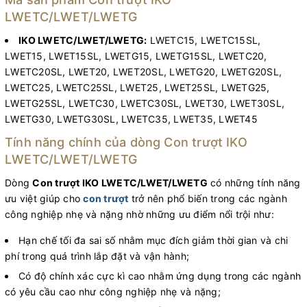
LWETC/LWET/LWETG
IKO LWETC/LWET/LWETG:
LWETC15, LWETC15SL,
LWET15, LWET15SL, LWETG15, LWETG15SL, LWETC20,
LWETC20SL, LWET20, LWET20SL, LWETG20, LWETG20SL,
LWETC25, LWETC25SL, LWET25, LWET25SL, LWETG25,
LWETG25SL, LWETC30, LWETC30SL, LWET30, LWET30SL,
LWETG30, LWETG30SL, LWETC35, LWET35, LWET45
Tính năng chính của dòng Con trượt IKO
LWETC/LWET/LWETG
Dòng
Con trượt IKO LWETC/LWET/LWETG
có những tính năng
ưu việt giúp cho
con trượt
trở nên phổ biến trong các ngành
công nghiệp nhẹ và nặng nhờ những ưu điểm nổi trội như:
Hạn chế tối đa sai số nhằm mục đích giảm thời gian và chi
phí trong quá trình lắp đặt và vận hành;
Có độ chính xác cực kì cao nhằm ứng dụng trong các ngành
có yêu cầu cao như công nghiệp nhẹ và nặng;