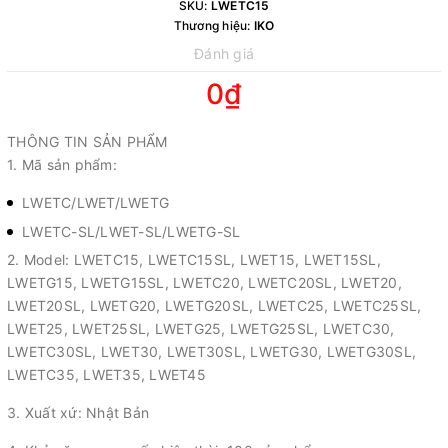
SKU:
LWETC15
Thương hiệu:
IKO
Đánh giá
0₫
THÔNG TIN SẢN PHẨM
1. Mã sản phẩm:
LWETC/LWET/LWETG
LWETC-SL/LWET-SL/LWETG-SL
2. Model: LWETC15, LWETC15SL, LWET15, LWET15SL,
LWETG15, LWETG15SL, LWETC20, LWETC20SL, LWET20,
LWET20SL, LWETG20, LWETG20SL, LWETC25, LWETC25SL,
LWET25, LWET25SL, LWETG25, LWETG25SL, LWETC30,
LWETC30SL, LWET30, LWET30SL, LWETG30, LWETG30SL,
LWETC35, LWET35, LWET45
3. Xuất xứ: Nhật Bản