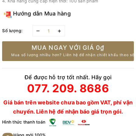
4. Khả năng cung cấp hiện thời: 100 sản phẩm
Hướng dẫn Mua hàng
–
+
Số lượng:
MUA NGAY VỚI GIÁ
0₫
Mua số lượng nhiều hơn? Liên hệ để nhận chiết khấu theo số 
Để được hỗ trợ tốt nhất. Hãy gọi
077. 209. 8686
Giá bán trên website chưa bao gồm VAT, phí vận
chuyển. Liên hệ để nhận báo giá trọn gói.
Hình thức thanh toán
Hàng mới 100%