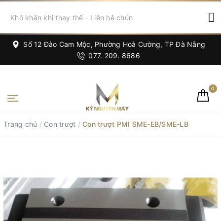
Số 12 Đào Cam Mộc, Phường Hoà Cường, TP Đà Nẵng
077. 209. 8686
0
Trang chủ
/
Con trượt
/
Con trượt PMI SME-EB/SME-LB