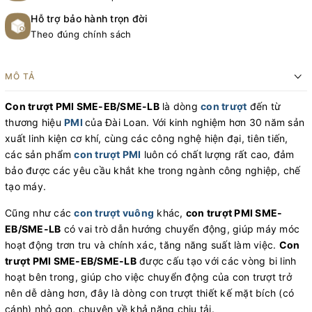
Hỗ trợ bảo hành trọn đời
Theo đúng chính sách
MÔ TẢ
Con trượt PMI SME-EB/SME-LB
là dòng
con trượt
đến từ
thương hiệu
PMI
của Đài Loan. Với kinh nghiệm hơn 30 năm sản
xuất linh kiện cơ khí, cùng các công nghệ hiện đại, tiên tiến,
các sản phẩm
con trượt PMI
luôn có chất lượng rất cao, đảm
bảo được các yêu cầu khắt khe trong ngành công nghiệp, chế
tạo máy.
Cũng như các
c
on trượt vuông
khác,
c
on trượt PMI SME-
EB/SME-LB
có vai trò dẫn hướng chuyển động, giúp máy móc
hoạt động trơn tru và chính xác, tăng năng suất làm việc.
Con
trượt PMI SME-EB/SME-LB
được cấu tạo với các vòng bi linh
hoạt bên trong, giúp cho việc chuyển động của con trượt trở
nên dễ dàng hơn, đây là dòng con trượt thiết kế mặt bích (có
cánh) nhỏ gọn, chuyên về khả năng chịu tải.