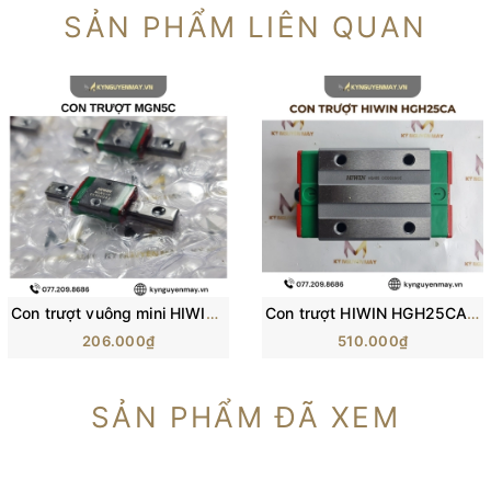
SẢN PHẨM LIÊN QUAN
Con trượt vuông mini HIWIN MGN-C | Block trượt MGN5C, MGN7C, MGN12C
Con trượt HIWIN HGH25CA/ H25C/ HG25 (84x48x40mm)
206.000₫
510.000₫
SẢN PHẨM ĐÃ XEM