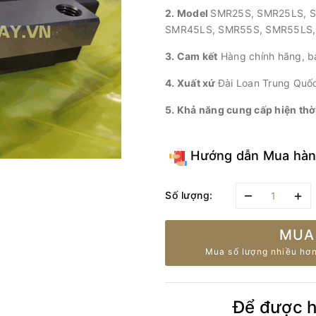
2. Model
SMR25S, SMR25LS, 
SMR45LS, SMR55S, SMR55LS
3. Cam kết
Hàng chính hãng, bả
4. Xuất xứ
Đài Loan Trung Quố
5. Khả năng cung cấp hiện thờ
Hướng dẫn Mua hà
–
+
Số lượng:
MUA
Mua số lượng nhiều hơn
Để được hỗ