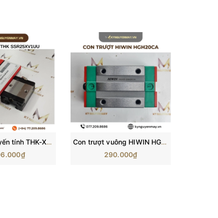
Con trượt tuyến tính THK-XV | SSR15 , SSR20, SSR25, SSR30, SSR35
Con trượt vuông HIWIN HGH20CA/ H20C/ HG20/ HGH20C/ HGH20 (77.5x44x30mm)
06.000₫
290.000₫