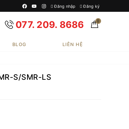
Đăng nhập
Đăng ký
0
077. 209. 8686
BLOG
LIÊN HỆ
SMR-S/SMR-LS