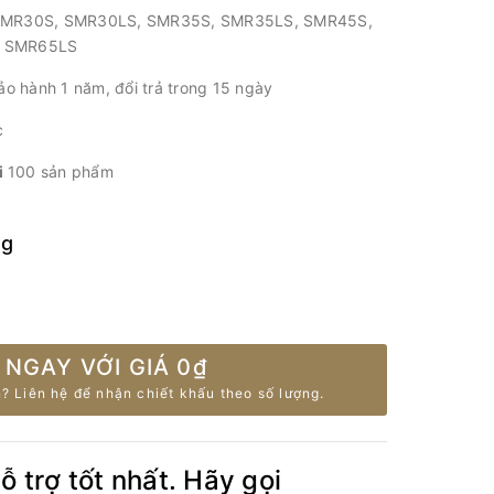
SMR30S, SMR30LS, SMR35S, SMR35LS, SMR45S,
, SMR65LS
o hành 1 năm, đổi trả trong 15 ngày
c
i
100 sản phẩm
ng
 NGAY VỚI GIÁ
0₫
? Liên hệ để nhận chiết khấu theo số lượng.
 trợ tốt nhất. Hãy gọi