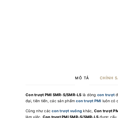
MÔ TẢ
CHÍNH 
Con trượt PMI SMR-S/SMR-LS
là dòng
con trượt
đ
đại, tiên tiến, các sản phẩm
con trượt PMI
luôn có 
Cũng như các
c
on trượt vuông
khác,
Con trượt P
làm việc.
Con trượt PMI SMR-S/SMR-LS
được cấu t