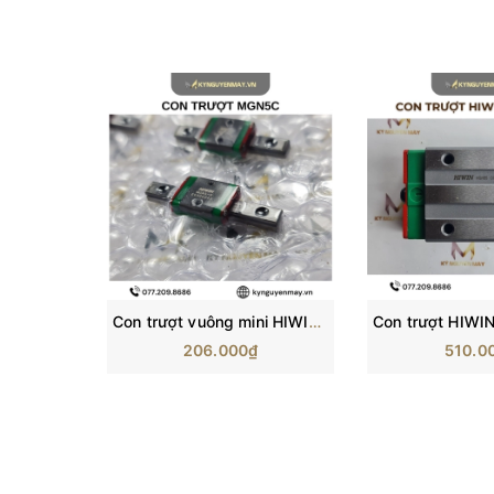
Con trượt vuông mini HIWIN MGN-C | Block trượt MGN5C, MGN7C, MGN12C
206.000₫
510.0