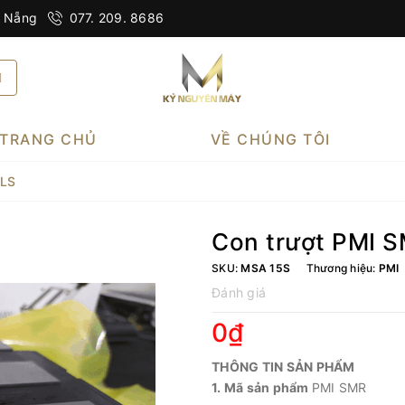
à Nẵng
077. 209. 8686
TRANG CHỦ
VỀ CHÚNG TÔI
-LS
Con trượt PMI 
SKU:
MSA 15S
Thương hiệu:
PMI
Đánh giá
0₫
THÔNG TIN SẢN PHẨM
1. Mã sản phẩm
PMI SMR