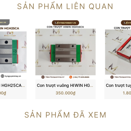
SẢN PHẨM LIÊN QUAN
Con trượt HIWIN HGH25CA/ H25C/ HG25 (84x48x40mm)
Con trượt vuông HIWIN HGH15CA (61.4x34x28mm)
00₫
350.000₫
1.8
SẢN PHẨM ĐÃ XEM