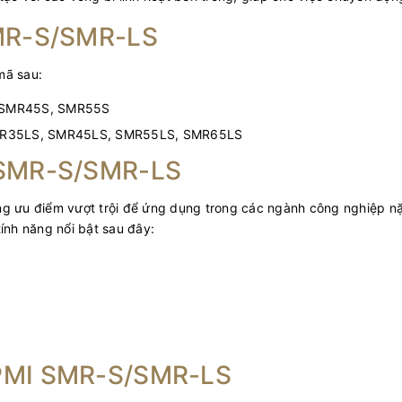
SMR-S/SMR-LS
mã sau:
, SMR45S, SMR55S
 SMR35LS, SMR45LS, SMR55LS, SMR65LS
I SMR-S/SMR-LS
g ưu điểm vượt trội để ứng dụng trong các ngành công nghiệp nặn
ính năng nổi bật sau đây:
 PMI SMR-S/SMR-LS