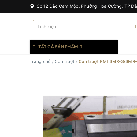
Số 12 Đào Cam Mộc, Phường Hoà Cường, TP Đ
TẤT CẢ SẢN PHẨM
Trang chủ
/
Con trượt
/
Con trượt PMI SMR-S/SMR