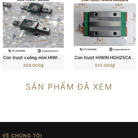
Con trượt vuông mini HIWIN MGN-C | Block trượt MGN5C, MGN7C, MGN12C
Con trượt HIWIN HGH25CA/ H25C/ HG25 (84x48x40mm)
206.000₫
510.000₫
SẢN PHẨM ĐÃ XEM
VỀ CHÚNG TÔI