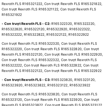
Rexroth FLS R165321222, Con trượt Rexroth FLS R165321822,
Con trượt Rexroth FLS R165321122, Con trượt Rexroth FLS
R165321922
- Con trượt Rexroth FLS - C2:
R165322320, R165322220,
R165322820, R165322120, R165322920, R165322322,
R165322222, R165322822, R165322122, R165322922
Con trượt Rexroth FLS R165322320, Con trượt Rexroth FLS
R165322220, Con trượt Rexroth FLS R165322820, Con trượt
Rexroth FLS R165322120, Con trượt Rexroth FLS R165322920,
Con trượt Rexroth FLS R165322322, Con trượt Rexroth FLS
R165322222, Con trượt Rexroth FLS R165322822, Con trượt
Rexroth FLS R165322122, Con trượt Rexroth FLS R165322922
-
Con trượt Rexroth FLS - C3:
R165323820, R165323120,
R165323920, R165323822, R165323122, R165323922
Con trượt Rexroth FLS R165323820, Con trượt Rexroth FLS
R165323120, Con trượt Rexroth FLS R165323920, Con trượt
Rexroth FLS R165323822, Con trượt Rexroth FLS R165323122,