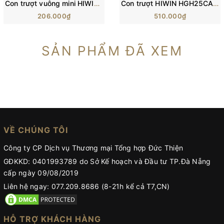
Con trượt vuông mini HIWIN MGN-C | Block trượt MGN5C, MGN7C, MGN12C
Con trượt HIWIN HGH25CA/ H25C/ HG25 (84x48x40mm)
206.000₫
510.000₫
SẢN PHẨM ĐÃ XEM
VỀ CHÚNG TÔI
Công ty CP Dịch vụ Thương mại Tổng hợp Đức Thiện
GĐKKD: 0401993789 do Sở Kế hoạch và Đầu tư TP.Đà Nẵng
cấp ngày 09/08/2019
Liên hệ ngay: 077.209.8686 (8-21h kể cả T7,CN)
HỖ TRỢ KHÁCH HÀNG