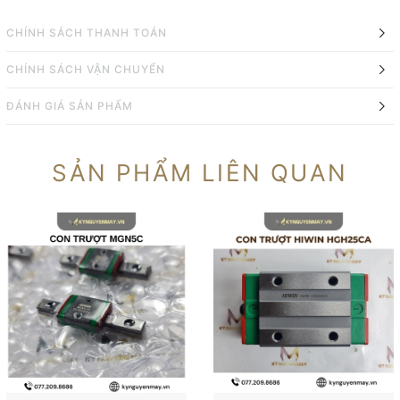
CHÍNH SÁCH THANH TOÁN
CHÍNH SÁCH VẬN CHUYỂN
ĐÁNH GIÁ SẢN PHẨM
SẢN PHẨM LIÊN QUAN