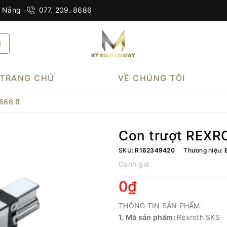
à Nẵng
077. 209. 8686
TRANG CHỦ
VỀ CHÚNG TÔI
666 8
Con trượt REXR
SKU:
R162349420
Thương hiệu:
Đánh giá
0₫
THÔNG TIN SẢN PHẨM
1. Mã sản phẩm:
Rexroth SKS