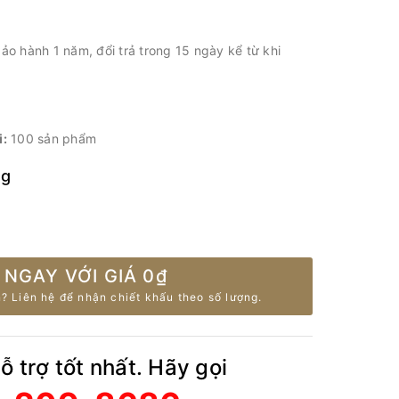
o hành 1 năm, đổi trả trong 15 ngày kể từ khi
i:
100 sản phẩm
ng
 NGAY VỚI GIÁ
0₫
? Liên hệ để nhận chiết khấu theo số lượng.
 trợ tốt nhất. Hãy gọi