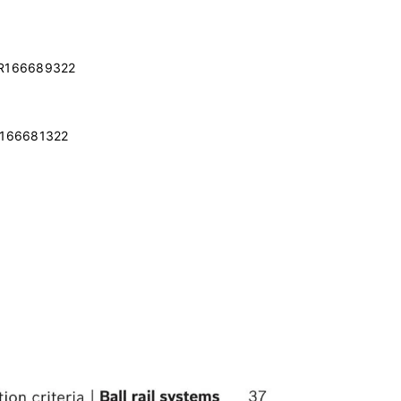
h R166689322
 R166681322