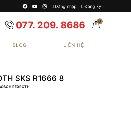
Đăng nhập
Đăng ký
0
077. 209. 8686
BLOG
LIÊN HỆ
OTH SKS R1666 8
BOSCH REXROTH