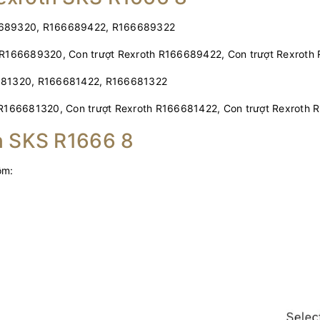
689320, R166689422, R166689322
h R166689320, Con trượt Rexroth R166689422, Con trượt Rexrot
681320, R166681422, R166681322
 R166681320, Con trượt Rexroth R166681422, Con trượt Rexroth
h SKS R1666 8
ồm: