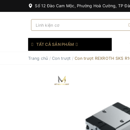
Số 12 Đào Cam Mộc, Phường Hoà Cường, TP Đ
TẤT CẢ SẢN PHẨM
Trang chủ
/
Con trượt
/
Con trượt REXROTH SKS R1