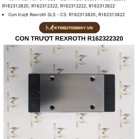
R162312820, R162312322, R162312222, R162312822
Con trượt Rexroth SLS - C3: R162313820, R162313822