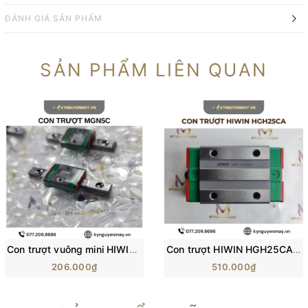
ĐÁNH GIÁ SẢN PHẨM
SẢN PHẨM LIÊN QUAN
Con trượt vuông mini HIWIN MGN-C | Block trượt MGN5C, MGN7C, MGN12C
Con trượt HIWIN HGH25CA/ H25C/ HG25 (84x48x40mm)
206.000₫
510.000₫