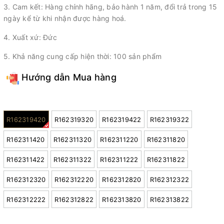
3. Cam kết: Hàng chính hãng, bảo hành 1 năm, đổi trả trong 15
ngày kể từ khi nhận được hàng hoá.
4. Xuất xứ: Đức
5. Khả năng cung cấp hiện thời: 100 sản phẩm
Hướng dẫn Mua hàng
Model:
R162319420
R162319320
R162319422
R162319322
R162311420
R162311320
R162311220
R162311820
R162311422
R162311322
R162311222
R162311822
R162312320
R162312220
R162312820
R162312322
R162312222
R162312822
R162313820
R162313822