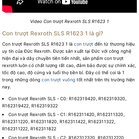
Video Con trượt Rexroth SLS R1623 1
Con trượt Rexroth SLS R1623 1 là gì?
Con trượt Rexroth SLS R1623 1 là
con trượt
đến từ thương hiệu
uy tín của Đức Rexroth. Được sản xuất tại Đức với công nghệ
hiện đại và dây chuyền tiên tiến nhất, sản phẩm con trượt
rexroth luôn có chất lượng rất cao, đảm bảo được sự chính xác,
tốc độ cao, độ cứng và tuổi thọ bền bỉ. Đây có thể coi là 1
trong những dòng
con trượt vuông
tốt nhất trên thị trường hiện
nay.
Con trượt Rexroth SLS - C0: R162319420, R162319320,
R162319422, R162319322
Con trượt Rexroth SLS - C1: R162311420, R162311320,
R162311220, R162311820, R162311422, R162311322,
R162311222, R162311822
Con trượt Rexroth SLS - C2: R162312320, R162312220,