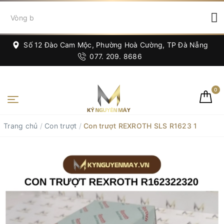
Số 12 Đào Cam Mộc, Phường Hoà Cường, TP Đà Nẵng
077. 209. 8686
0
Trang chủ
/
Con trượt
/
Con trượt REXROTH SLS R1623 1