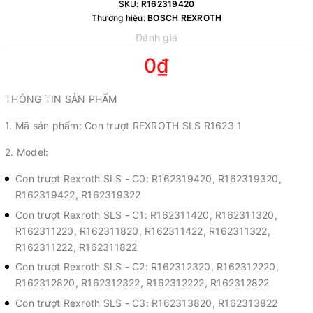
SKU:
R162319420
Thương hiệu:
BOSCH REXROTH
Đánh giá
0₫
THÔNG TIN SẢN PHẨM
1. Mã sản phẩm: Con trượt REXROTH SLS R1623 1
2. Model:
Con trượt Rexroth SLS - C0: R162319420, R162319320,
R162319422, R162319322
Con trượt Rexroth SLS - C1: R162311420, R162311320,
R162311220, R162311820, R162311422, R162311322,
R162311222, R162311822
Con trượt Rexroth SLS - C2: R162312320, R162312220,
R162312820, R162312322, R162312222, R162312822
Con trượt Rexroth SLS - C3: R162313820, R162313822