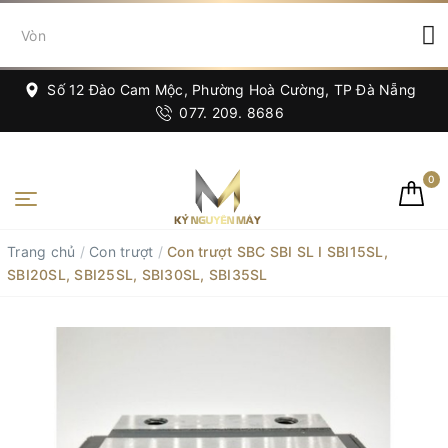
Số 12 Đào Cam Mộc, Phường Hoà Cường, TP Đà Nẵng
077. 209. 8686
0
Trang chủ
/
Con trượt
/
Con trượt SBC SBI SL I SBI15SL,
SBI20SL, SBI25SL, SBI30SL, SBI35SL