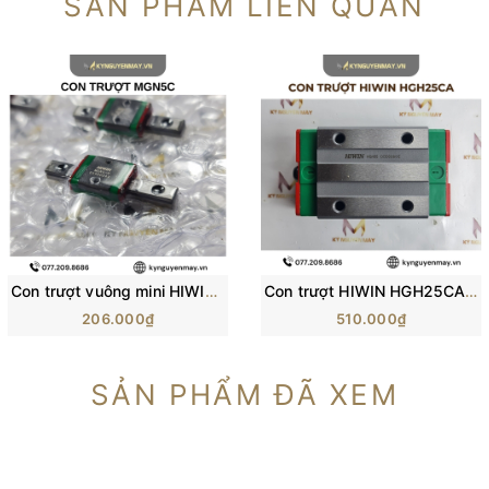
SẢN PHẨM LIÊN QUAN
Con trượt vuông mini HIWIN MGN-C | Block trượt MGN5C, MGN7C, MGN12C
Con trượt HIWIN HGH25CA/ H25C/ HG25 (84x48x40mm)
206.000₫
510.000₫
SẢN PHẨM ĐÃ XEM