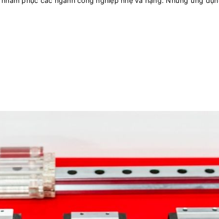
L nhằm phục các ngành công nghiệp nhẹ và nặng. Những ứng dụn