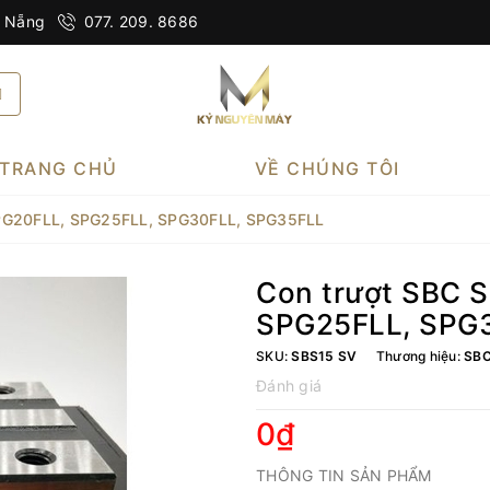
à Nẵng
077. 209. 8686
TRANG CHỦ
VỀ CHÚNG TÔI
SPG20FLL, SPG25FLL, SPG30FLL, SPG35FLL
Con trượt SBC S
SPG25FLL, SPG
SKU:
SBS15 SV
Thương hiệu:
SB
Đánh giá
0₫
THÔNG TIN SẢN PHẨM