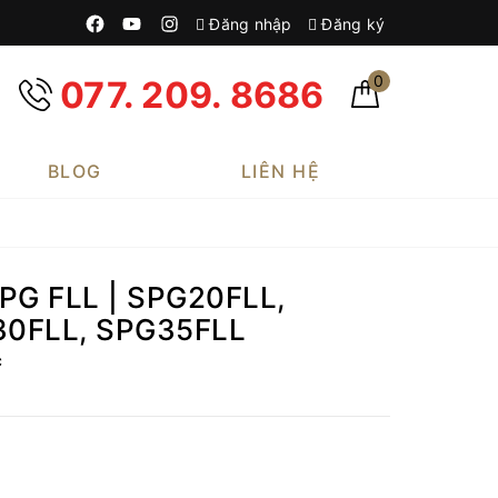
Đăng nhập
Đăng ký
0
077. 209. 8686
BLOG
LIÊN HỆ
PG FLL | SPG20FLL,
30FLL, SPG35FLL
C