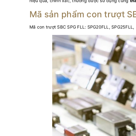
hiệu quả, chính xác, thường được sử dụng cùng
th
Mã sản phẩm con trượt S
Mã con trượt SBC SPG FLL: SPG20FLL, SPG25FLL