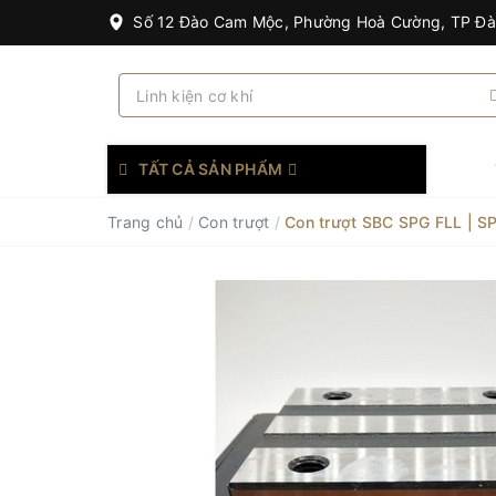
Số 12 Đào Cam Mộc, Phường Hoà Cường, TP Đ
TẤT CẢ SẢN PHẨM
Trang chủ
/
Con trượt
/
Con trượt SBC SPG FLL | 