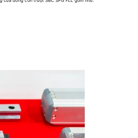
g của dòng con trượt SBC SPG FLL gồm như: