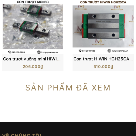
Con trượt vuông mini HIWIN MGN-C | Block trượt MGN5C, MGN7C, MGN12C
Con trượt HIWIN HGH25CA/ H25C/ HG25 (84x48x40mm)
206.000₫
510.000₫
SẢN PHẨM ĐÃ XEM
VỀ CHÚNG TÔI