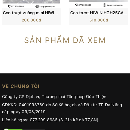
Con trượt vuông mini HIWIN MGN-C | Block trượt MGN5C, MGN7C, MGN12C
Con trượt HIWIN HGH25CA/ H25C/ HG25 (84x48x40mm)
206.000₫
510.000₫
SẢN PHẨM ĐÃ XEM
VỀ CHÚNG TÔI
Công ty CP Dịch vụ Thương mại Tổng hợp Đức Thiện
GĐKKD: 0401993789 do Sở Kế hoạch và Đầu tư TP.Đà Nẵng
cấp ngày 09/08/2019
Liên hệ ngay: 077.209.8686 (8-21h kể cả T7,CN)