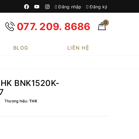
Đăng nhập
Đăng ký
0
077. 209. 8686
BLOG
LIÊN HỆ
 THK BNK1520K-
7
Thương hiệu:
THK