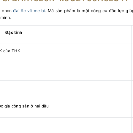
a chọn
đai ốc vít me bi
. Mã sản phẩm là một công cụ đắc lực giúp
 mình.
Đặc tính
NK của THK
ược gia công sẵn ở hai đầu