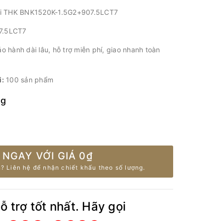
 bi THK BNK1520K-1.5G2+907.5LCT7
7.5LCT7
 hành dài lâu, hỗ trợ miễn phí, giao nhanh toàn
i:
100 sản phẩm
ng
 NGAY VỚI GIÁ
0₫
? Liên hệ để nhận chiết khấu theo số lượng.
 trợ tốt nhất. Hãy gọi