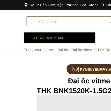
Số 12 Đào Cam Mộc, Phường Hoà Cường, TP Đ
TẤT CẢ SẢN PHẨM
Trang chủ
/
Vitme - Đai ốc
/
Đai ốc vitme bi THK 