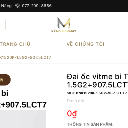
à Nẵng
077. 209. 8686
TRANG CHỦ
VỀ CHÚNG TÔI
BNK1520K-1.5G2+907.5LCT7
Đai ốc vitme bi
1.5G2+907.5LCT
SKU:
BNK1520K-1.5G2+907.5LCT7
Đánh giá
0₫
THÔNG TIN SẢN PHẨM: