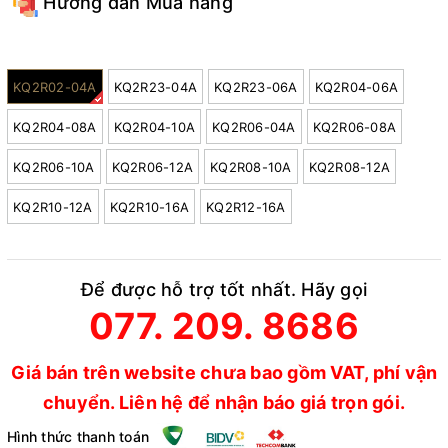
Hướng dẫn Mua hàng
Model:
KQ2R02-04A
KQ2R23-04A
KQ2R23-06A
KQ2R04-06A
KQ2R04-08A
KQ2R04-10A
KQ2R06-04A
KQ2R06-08A
KQ2R06-10A
KQ2R06-12A
KQ2R08-10A
KQ2R08-12A
KQ2R10-12A
KQ2R10-16A
KQ2R12-16A
Để được hỗ trợ tốt nhất. Hãy gọi
077. 209. 8686
Giá bán trên website chưa bao gồm VAT, phí vận
chuyển. Liên hệ để nhận báo giá trọn gói.
Hình thức thanh toán