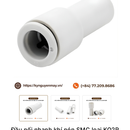
Đầu nối nhanh khí nén SMC loại KQ2R