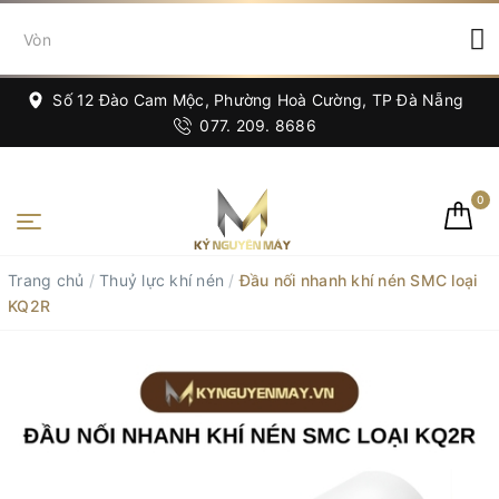
Số 12 Đào Cam Mộc, Phường Hoà Cường, TP Đà Nẵng
077. 209. 8686
0
Trang chủ
/
Thuỷ lực khí nén
/
Đầu nối nhanh khí nén SMC loại
KQ2R