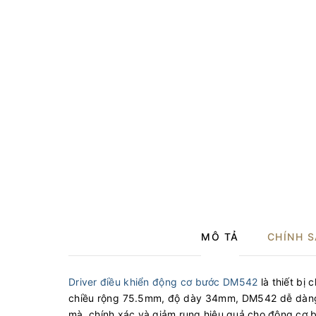
MÔ TẢ
CHÍNH 
Driver điều khiển động cơ bước DM542
là thiết bị
chiều rộng 75.5mm, độ dày 34mm, DM542 dễ dàng 
mà, chính xác và giảm rung hiệu quả cho động cơ bư