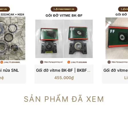
ai nửa SNL
Gối đỡ vitme BK-BF | BKBF10, BKBF12, BKBF15, BKBF17, BKBF20, BKBF25, BKBF30, BKBF35, BKBF40
hệ
455.000₫
L
SẢN PHẨM ĐÃ XEM