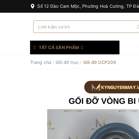
Số 12 Đào Cam Mộc, Phường Hoà Cường, TP Đ
TẤT CẢ SẢN PHẨM
Trang chủ
/
Gối đỡ trục
/
Gối đỡ UCP206