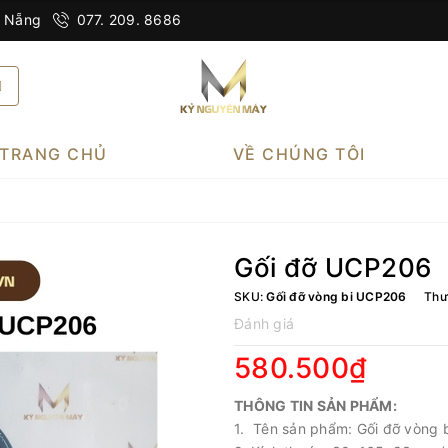
à Nẵng
077. 209. 8686
TRANG CHỦ
VỀ CHÚNG TÔI
Gối đỡ UCP206
SKU:
Gối đỡ vòng bi UCP206
Thư
Đánh giá
580.500₫
THÔNG TIN SẢN PHẨM:
1. Tên sản phẩm: Gối đỡ vòng