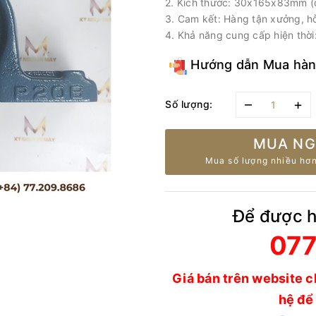
2. Kích thước: 30x165x83mm (đư
3. Cam kết: Hàng tận xưởng, h
4. Khả năng cung cấp hiện thờ
Hướng dẫn Mua hà
–
+
Số lượng:
MUA NG
Mua số lượng nhiều hơn
Để được hỗ
077
Giá bán trên website c
hệ để 