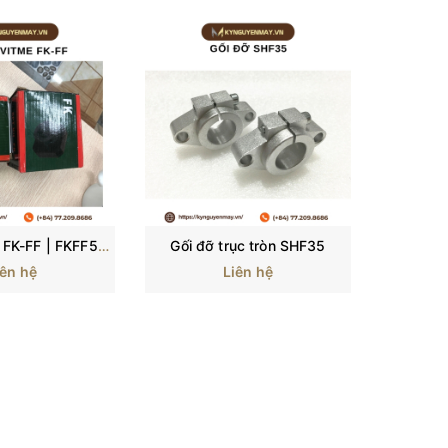
Gối đ
Gối đỡ vitme FK-FF | FKFF5, FKFF6, FKFF8, FKFF10, FKFF12, FKFF15, FKFF20, FKFF25, FKFF30
Gối đỡ trục tròn SHF35
iên hệ
Liên hệ