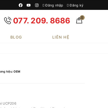
Đăng nhập
Đăng ký
0
077. 209. 8686
BLOG
LIÊN HỆ
ơng hiệu:
OEM
 bi UCP206