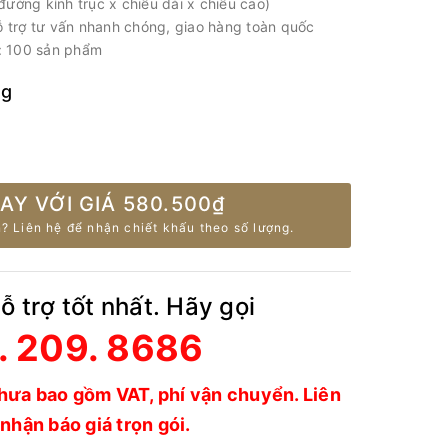
ờng kính trục x chiều dài x chiều cao)
ỗ trợ tư vấn nhanh chóng, giao hàng toàn quốc
i: 100 sản phẩm
ng
AY VỚI GIÁ
580.500₫
? Liên hệ để nhận chiết khấu theo số lượng.
 trợ tốt nhất. Hãy gọi
. 209. 8686
hưa bao gồm VAT, phí vận chuyển. Liên
nhận báo giá trọn gói.