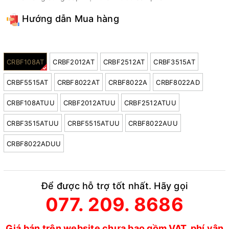
Hướng dẫn Mua hàng
Model:
CRBF108AT
CRBF2012AT
CRBF2512AT
CRBF3515AT
CRBF5515AT
CRBF8022AT
CRBF8022A
CRBF8022AD
CRBF108ATUU
CRBF2012ATUU
CRBF2512ATUU
CRBF3515ATUU
CRBF5515ATUU
CRBF8022AUU
CRBF8022ADUU
Để được hỗ trợ tốt nhất. Hãy gọi
077. 209. 8686
Giá bán trên website chưa bao gồm VAT, phí vận