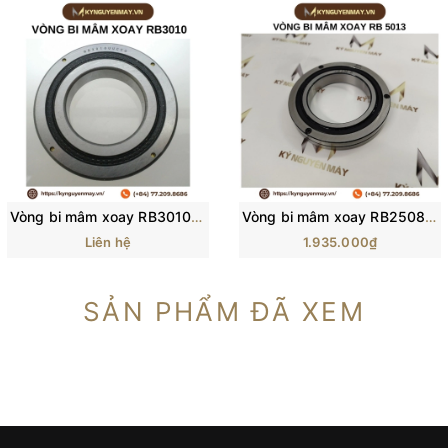
Vòng bi mâm xoay RB3010 (Cross roller bearing 30x55x10mm)
Vòng bi mâm xoay RB2508UUCO THK (Cross roller bearing 25x41x8mm)
Liên hệ
1.935.000₫
SẢN PHẨM ĐÃ XEM