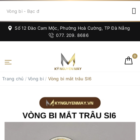
Số 12 Đào Cam Mộc, Phường Hoà Cường, TP Đà Nẵng
077. 209. 8686
0
Trang chủ
/
Vòng bi
/
Vòng bi mắt trâu SI6