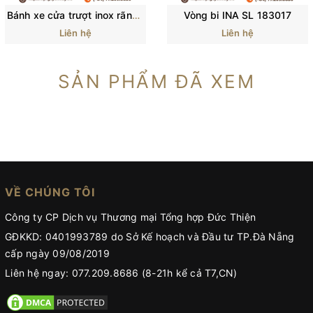
Bánh xe cửa trượt inox rãnh U rãnh V có lò xo giảm sóc
Vòng bi INA SL 183017
Liên hệ
Liên hệ
SẢN PHẨM ĐÃ XEM
VỀ CHÚNG TÔI
Công ty CP Dịch vụ Thương mại Tổng hợp Đức Thiện
GĐKKD: 0401993789 do Sở Kế hoạch và Đầu tư TP.Đà Nẵng
cấp ngày 09/08/2019
Liên hệ ngay: 077.209.8686 (8-21h kể cả T7,CN)