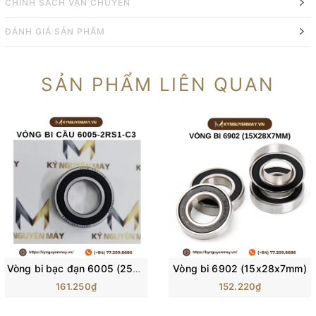
CHÍNH SÁCH VẬN CHUYỂN
ĐÁNH GIÁ SẢN PHẨM
SẢN PHẨM LIÊN QUAN
Vòng bi bạc đạn 6005 (25x47x12mm)
Vòng bi 6902 (15x28x7mm)
161.250₫
152.220₫