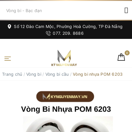
Số 12 Đào Cam Mộc, Phường Hoà Cường, TP Đà Nẵng
077. 209. 8686
0
Trang chủ
/
Vòng bi
/
Vòng bi cầu
/
Vòng bi nhựa POM 6203