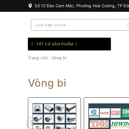
Số 12 Đào Cam Mộc, Phường Hoà Cường, TP Đ
TẤT CẢ SẢN PHẨM
Trang chủ
/
Vòng bi
Vòng bi