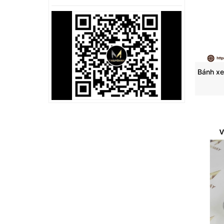
Vòng bi mâm xoay
JCB
Vòng bi rãnh U hoặc V
INA
Vòng bi cam
FBJ
Vòng bi tiếp xúc góc hai dãy
THT
Vòng bi mắt trâu
FAG
Vòng bi kim
THK
Vòng bi chà
KNB
Vòng bi tang trống chặn trục
ASAHI
Con lăn bi cầu
NSK
Gối đỡ vòng bi
Không có
Vòng bi tang trống
RBI
Vòng bi tốc độ cao
KNM