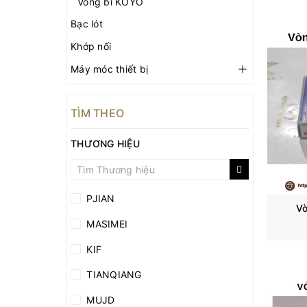
Vòng bi KOYO
Bạc lót
Khớp nối
Máy móc thiết bị
TÌM THEO
THƯƠNG HIỆU
PJIAN
Vò
MASIMEI
KIF
TIANQIANG
MUJD