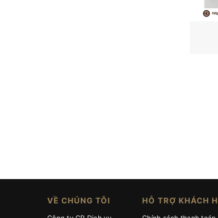
Vòng bi lệch tâm
OEM
Vòng bi côn
SKF
Vòng bi cầu tự lựa
Vòng bi đặc chủng
Vòng bi cầu
Vòng bi đũa
Vòng bi hay còn gọi là bạc đạn có tên tiếng anh là
vòng bi bạc đạn được sử dụng rộng rãi và thông d
máy móc công nghiệp, nông nghiệp, thiết bị khoa 
hơn những kiến thức về ổ bi ngay nhé!!!
VỀ CHÚNG TÔI
HỖ TRỢ KHÁCH 
Công ty CP Dịch vụ
Chính sách thanh toán