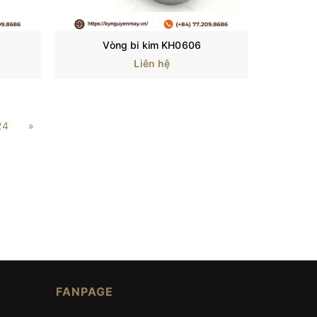
Vòng bi kim KH0606
Liên hệ
24
»
 lăn, ổ chặn, ổ bạc đạn, ổ bi bạc đạn,... Hiện nay,
ngành nghề khác nhau như: phương tiện giao thông,
ó như nào? Hãy cùng
Kỷ Nguyên Máy
tìm hiểu cụ thể
FANPAGE