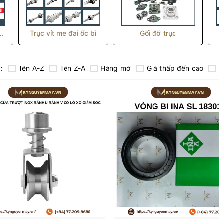
n trượt vuông
Trục vít me đai ốc bi
Gối đỡ trục
:
Tên A-Z
Tên Z-A
Hàng mới
Giá thấp đến cao