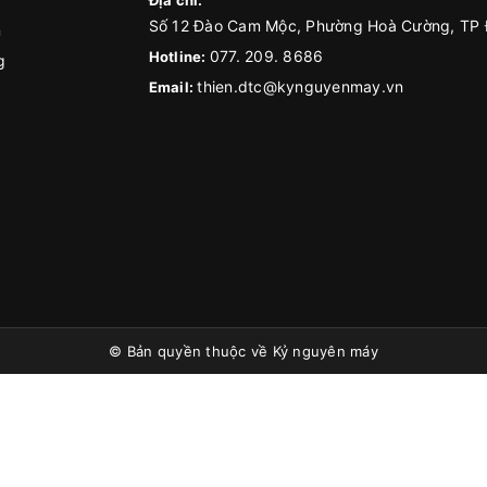
Địa chỉ:
Số 12 Đào Cam Mộc, Phường Hoà Cường, TP
n
077. 209. 8686
Hotline:
g
thien.dtc@kynguyenmay.vn
Email:
© Bản quyền thuộc về
Kỷ nguyên máy