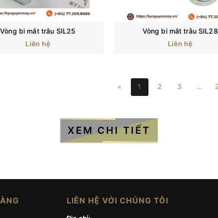
Vòng bi mắt trâu SIL25
Vòng bi mắt trâu SIL28
Liên hệ
Liên hệ
«
1
2
3
...
 Bearing, ngoài ra còn được biết đến với những tên khác là ổ bi, ổ
ụng trong rất nhiều các loại máy móc, thiết bị và đa dạng các 
XEM CHI TIẾT
học,... Vậy thì bạc đạn vòng bi là gì? Thành phần cấu tạo của n
HÀNG
LIÊN HỆ VỚI CHÚNG TÔI