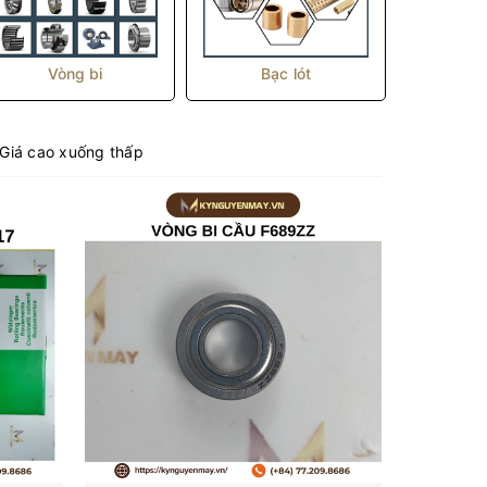
Vòng bi
Bạc lót
Kh
Giá cao xuống thấp