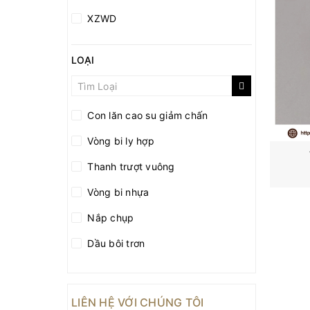
XZWD
YOUCHEN HI-TECH
LOẠI
TRANS
PTI
Con lăn cao su giảm chấn
MISUMI
Vòng bi ly hợp
GUANLIN
Thanh trượt vuông
SANYO DENKI
Vòng bi nhựa
BARDEN
Nắp chụp
IKO
Dầu bôi trơn
HXB
Vòng bi một chiều
BOAI
Vòng bi chữ thập
DYZV
LIÊN HỆ VỚI CHÚNG TÔI