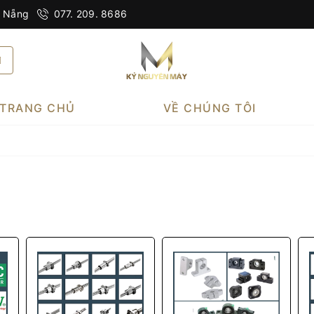
à Nẵng
077. 209. 8686
TRANG CHỦ
VỀ CHÚNG TÔI