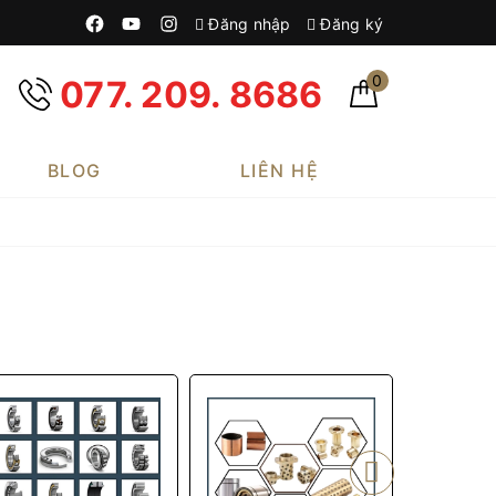
Đăng nhập
Đăng ký
0
077. 209. 8686
BLOG
LIÊN HỆ