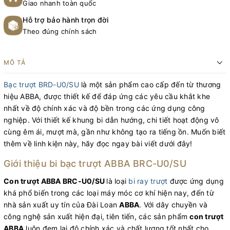
Giao nhanh toàn quốc
Hỗ trợ bảo hành trọn đời
Theo đúng chính sách
MÔ TẢ
Bạc trượt BRD-U0/SU
là một sản phẩm cao cấp đến từ thương
hiệu ABBA, được thiết kế để đáp ứng các yêu cầu khắt khe
nhất về độ chính xác và độ bền trong các ứng dụng công
nghiệp. Với thiết kế khung bi dẫn hướng, chi tiết hoạt động vô
cùng êm ái, mượt mà, gần như không tạo ra tiếng ồn. Muốn biết
thêm về linh kiện này, hãy đọc ngay bài viết dưới đây!
Giới thiệu bi bạc trượt ABBA BRC-U0/SU
Con trượt ABBA BRC-U0/SU
là loại
bi ray trượt
được ứng dụng
khá phổ biến trong các loại máy móc cơ khí hiện nay, đến từ
nhà sản xuất uy tín của Đài Loan
ABBA
. Với dây chuyền và
công nghệ sản xuất hiện đại, tiên tiến, các sản phẩm
con trượt
ABBA
luôn đem lại độ chính xác và chất lượng tốt nhất cho