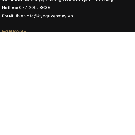
077. 209. 8686
Hotline:
thien.dtc@kynguyenmay.vn
Email:
FANPAGE
© Bản quyền thuộc về
Kỷ nguyên máy