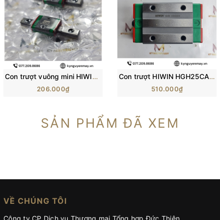
Con trượt vuông mini HIWIN MGN-C | Block trượt MGN5C, MGN7C, MGN12C
Con trượt HIWIN HGH25CA/ H25C/ HG25 (84x48x40mm)
206.000₫
510.000₫
SẢN PHẨM ĐÃ XEM
VỀ CHÚNG TÔI
Công ty CP Dịch vụ Thương mại Tổng hợp Đức Thiện