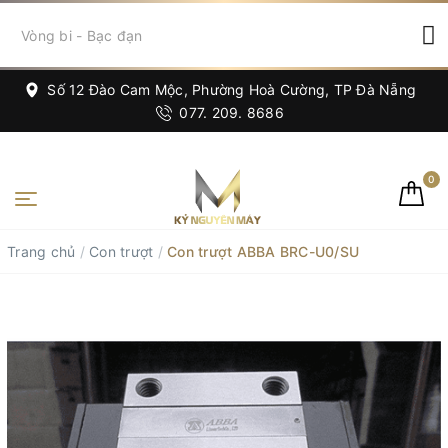
Số 12 Đào Cam Mộc, Phường Hoà Cường, TP Đà Nẵng
077. 209. 8686
0
Trang chủ
/
Con trượt
/
Con trượt ABBA BRC-U0/SU