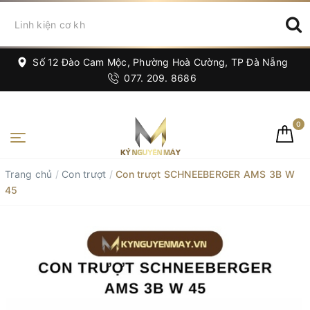
Số 12 Đào Cam Mộc, Phường Hoà Cường, TP Đà Nẵng
077. 209. 8686
0
Trang chủ
/
Con trượt
/
Con trượt SCHNEEBERGER AMS 3B W
45