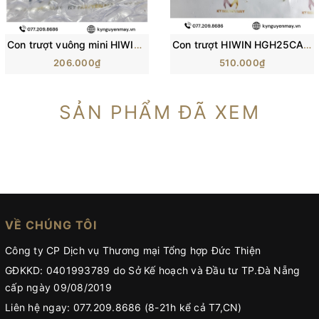
Con trượt vuông mini HIWIN MGN-C | Block trượt MGN5C, MGN7C, MGN12C
Con trượt HIWIN HGH25CA/ H25C/ HG25 (84x48x40mm)
206.000₫
510.000₫
SẢN PHẨM ĐÃ XEM
VỀ CHÚNG TÔI
Công ty CP Dịch vụ Thương mại Tổng hợp Đức Thiện
GĐKKD: 0401993789 do Sở Kế hoạch và Đầu tư TP.Đà Nẵng
cấp ngày 09/08/2019
Liên hệ ngay: 077.209.8686 (8-21h kể cả T7,CN)