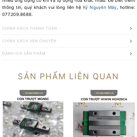
nhiều ứng dụng cơ khí và tự động hóa khác nhau. Để biết thêm
thông tin, quý khách vui lòng liên hệ
Kỷ Nguyên Máy
, hotline:
077.209.8686.
CHÍNH SÁCH THANH TOÁN
CHÍNH SÁCH VẬN CHUYỂN
ĐÁNH GIÁ SẢN PHẨM
SẢN PHẨM LIÊN QUAN