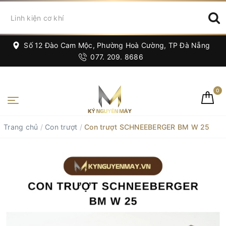
Số 12 Đào Cam Mộc, Phường Hoà Cường, TP Đà Nẵng
077. 209. 8686
0
Trang chủ
/
Con trượt
/
Con trượt SCHNEEBERGER BM W 25