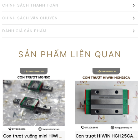
CHÍNH SÁCH THANH TOÁN
CHÍNH SÁCH VẬN CHUYỂN
ĐÁNH GIÁ SẢN PHẨM
SẢN PHẨM LIÊN QUAN
Con trượt vuông mini HIWIN MGN-C | Block trượt MGN5C, MGN7C, MGN12C
Con trượt HIWIN HGH25CA/ H25C/ HG25 (84x48x40mm)