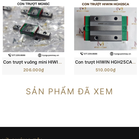
Con trượt vuông mini HIWIN MGN-C | Block trượt MGN5C, MGN7C, MGN12C
Con trượt HIWIN HGH25CA/ H25C/ HG25 (84x48x40mm)
206.000₫
510.000₫
SẢN PHẨM ĐÃ XEM