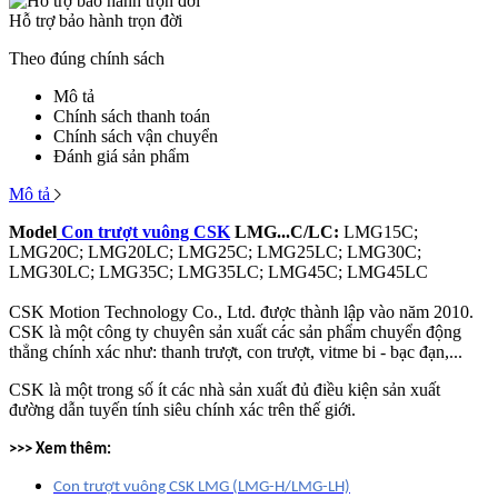
Hỗ trợ bảo hành trọn đời
Theo đúng chính sách
Mô tả
Chính sách thanh toán
Chính sách vận chuyển
Đánh giá sản phẩm
Mô tả
Model
Con trượt vuông CSK
LMG...C/LC:
LMG15C;
LMG20C; LMG20LC; LMG25C; LMG25LC; LMG30C;
LMG30LC; LMG35C; LMG35LC; LMG45C; LMG45LC
CSK Motion Technology Co., Ltd. được thành lập vào năm 2010.
CSK là một công ty chuyên sản xuất các sản phẩm chuyển động
thẳng chính xác như: thanh trượt, con trượt, vitme bi - bạc đạn,...
CSK là một trong số ít các nhà sản xuất đủ điều kiện sản xuất
đường dẫn tuyến tính siêu chính xác trên thế giới.
>>> Xem thêm:
Con trượt vuông CSK LMG (LMG-H/LMG-LH)