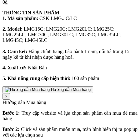
0₫
THÔNG TIN SẢN PHẨM
1. Mã sản phẩm:
CSK LMG...C/LC
2. Model:
LMG15C; LMG20C; LMG20LC; LMG25C;
LMG25LC; LMG30C; LMG30LC; LMG35C; LMG35LC;
LMG45C; LMG45LC
3. Cam kết:
Hàng chính hãng, bảo hành 1 năm, đổi trả trong 15
ngày kể từ khi nhận được hàng hoá.
4. Xuất xứ:
Nhật Bản
5. Khả năng cung cấp hiện thời:
100 sản phẩm
Hướng dẫn Mua hàng
×
Hướng dẫn Mua hàng
Bước 1:
Truy cập website và lựa chọn sản phẩm cần mua để mua
hàng
Bước 2:
Click và sản phẩm muốn mua, màn hình hiển thị ra pop up
với các lựa chọn sau