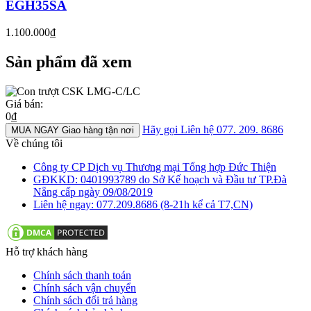
EGH35SA
1.100.000₫
Sản phẩm đã xem
Giá bán:
0₫
Hãy gọi
Liên hệ 077. 209. 8686
MUA NGAY
Giao hàng tận nơi
Về chúng tôi
Công ty CP Dịch vụ Thương mại Tổng hợp Đức Thiện
GĐKKD: 0401993789 do Sở Kế hoạch và Đầu tư TP.Đà
Nẵng cấp ngày 09/08/2019
Liên hệ ngay: 077.209.8686 (8-21h kể cả T7,CN)
Hỗ trợ khách hàng
Chính sách thanh toán
Chính sách vận chuyển
Chính sách đổi trả hàng