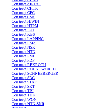
Con trượt AIRTAC
Con trượt CHTR
Con trượt CPC
Con trượt CSK
Con trượt HIWIN
Con trượt HTPM
Con trượt IKO
Con trượt KBS
Con trượt LAPPING
Con trượt LMA
Con trượt NSK
Con trượt NTN
Con trượt PMI
Con trượt PDF
Con trượt REXROTH
Con trượt ROUST WORLD
Con trượt SCHNEEBERGER
Con trượt SBC
Con trượt STAF
Con trượt SKT
Con trượt TBI
Con trượt THK
Con trượt WON
Con trượt NTN-SNR