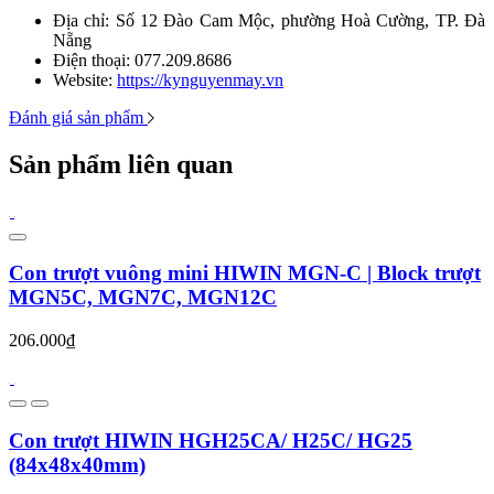
Địa chỉ: Số 12 Đào Cam Mộc, phường Hoà Cường, TP. Đà
Nẵng
Điện thoại: 077.209.8686
Website:
https://kynguyenmay.vn
Đánh giá sản phẩm
Sản phẩm liên quan
Con trượt vuông mini HIWIN MGN-C | Block trượt
MGN5C, MGN7C, MGN12C
206.000₫
Con trượt HIWIN HGH25CA/ H25C/ HG25
(84x48x40mm)