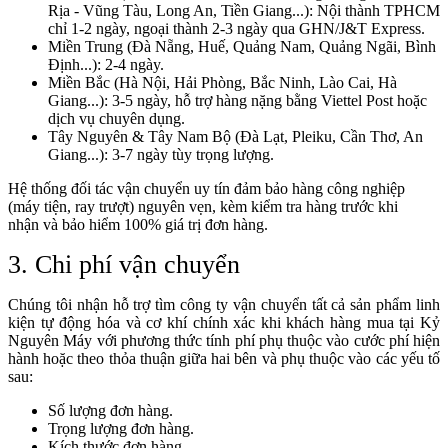
Rịa - Vũng Tàu, Long An, Tiền Giang...): Nội thành TPHCM
chỉ 1-2 ngày, ngoại thành 2-3 ngày qua GHN/J&T Express.
Miền Trung (Đà Nẵng, Huế, Quảng Nam, Quảng Ngãi, Bình
Định...): 2-4 ngày.
Miền Bắc (Hà Nội, Hải Phòng, Bắc Ninh, Lào Cai, Hà
Giang...): 3-5 ngày, hỗ trợ hàng nặng bằng Viettel Post hoặc
dịch vụ chuyên dụng.
Tây Nguyên & Tây Nam Bộ (Đà Lạt, Pleiku, Cần Thơ, An
Giang...): 3-7 ngày tùy trọng lượng.
Hệ thống đối tác vận chuyển uy tín đảm bảo hàng công nghiệp
(máy tiện, ray trượt) nguyên vẹn, kèm kiểm tra hàng trước khi
nhận và bảo hiểm 100% giá trị đơn hàng.
3. Chi phí vận chuyển
Chúng tôi nhận hỗ trợ tìm công ty vận chuyển tất cả sản phẩm linh
kiện tự động hóa và cơ khí chính xác khi khách hàng mua tại Kỷ
Nguyên Máy với phương thức tính phí phụ thuộc vào cước phí hiện
hành hoặc theo thỏa thuận giữa hai bên và phụ thuộc vào các yếu tố
sau:
Số lượng đơn hàng.
Trọng lượng đơn hàng.
Kích thước đơn hàng.