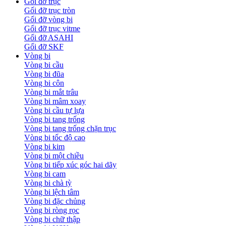
Gối đỡ trục
Gối đỡ trục tròn
Gối đỡ vòng bi
Gối đỡ trục vitme
Gối đỡ ASAHI
Gối đỡ SKF
Vòng bi
Vòng bi cầu
Vòng bi đũa
Vòng bi côn
Vòng bi mắt trâu
Vòng bi mâm xoay
Vòng bi cầu tự lựa
Vòng bi tang trống
Vòng bi tang trống chặn trục
Vòng bi tốc độ cao
Vòng bi kim
Vòng bi một chiều
Vòng bi tiếp xúc góc hai dãy
Vòng bi cam
Vòng bi chà tỳ
Vòng bi lệch tâm
Vòng bi đặc chủng
Vòng bi ròng rọc
Vòng bi chữ thập