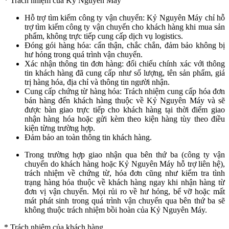
* Trách nhiệm của Kỷ Nguyên Máy
Hỗ trợ tìm kiếm công ty vận chuyển: Kỷ Nguyên Máy chỉ hỗ
trợ tìm kiếm công ty vận chuyển cho khách hàng khi mua sản
phẩm, không trực tiếp cung cấp dịch vụ logistics.
Đóng gói hàng hóa: cẩn thận, chắc chắn, đảm bảo không bị
hư hỏng trong quá trình vận chuyển.
Xác nhận thông tin đơn hàng: đối chiếu chính xác với thông
tin khách hàng đã cung cấp như số lượng, tên sản phẩm, giá
trị hàng hóa, địa chỉ và thông tin người nhận.
Cung cấp chứng từ hàng hóa: Trách nhiệm cung cấp hóa đơn
bán hàng đến khách hàng thuộc về Kỷ Nguyên Máy và sẽ
được bàn giao trực tiếp cho khách hàng tại thời điểm giao
nhận hàng hóa hoặc gửi kèm theo kiện hàng tùy theo điều
kiện từng trường hợp.
Đảm bảo an toàn thông tin khách hàng.
Trong trường hợp giao nhận qua bên thứ ba (công ty vận
chuyển do khách hàng hoặc Kỷ Nguyên Máy hỗ trợ liên hệ),
trách nhiệm về chứng từ, hóa đơn cũng như kiểm tra tình
trạng hàng hóa thuộc về khách hàng ngay khi nhận hàng từ
đơn vị vận chuyển. Mọi rủi ro về hư hỏng, bể vỡ hoặc mất
mát phát sinh trong quá trình vận chuyển qua bên thứ ba sẽ
không thuộc trách nhiệm bồi hoàn của Kỷ Nguyên Máy.
* Trách nhiệm của khách hàng