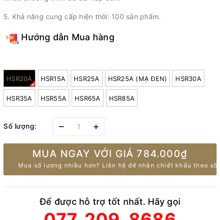
5. Khả năng cung cấp hiện thời: 100 sản phẩm.
Hướng dẫn Mua hàng
Model:
HSR20A
HSR15A
HSR25A
HSR25A (MẠ ĐEN)
HSR30A
HSR35A
HSR55A
HSR65A
HSR85A
–
+
Số lượng:
MUA NGAY VỚI GIÁ
784.000₫
Mua số lượng nhiều hơn? Liên hệ để nhận chiết khấu theo số 
Để được hỗ trợ tốt nhất. Hãy gọi
077. 209. 8686