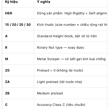
Ký hiệu
Ý nghĩa
HSR
Dòng sản phẩm: High Rigidity + Self-aligning
15 / 20 / 25 / 30
Kích thước (size number ≈ chiều rộng rail t
A
Standard Height block, bắt vít từ trên
R
Rotary Nut type — xoay được
M
Metal Scraper — có lưỡi gạt kim loại chống b
Z0
Preload = 0 (không tải trước)
ZA
Light preload (tải trước nhẹ)
ZB
Medium preload
C
Accuracy Class C (tiêu chuẩn)