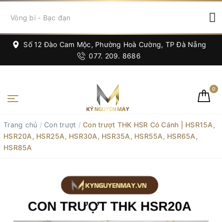
Số 12 Đào Cam Mộc, Phường Hoà Cường, TP Đà Nẵng
077. 209. 8686
0
Trang chủ
/
Con trượt
/
Con trượt THK HSR Có Cánh | HSR15A,
HSR20A, HSR25A, HSR30A, HSR35A, HSR55A, HSR65A,
HSR85A