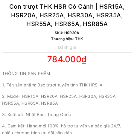
Con trượt THK HSR Có Cánh | HSR15A,
HSR20A, HSR25A, HSR30A, HSR35A,
HSR55A, HSR65A, HSR85A
SKU:
HSR20A
Thương hiệu:
THK
Đánh giá
784.000₫
THÔNG TIN SẢN PHẨM:
1. Tên sản phẩm: Bạc trượt tuyến tính THK HRS-A
2. Model: HSR15A, HSR20A, HSR25A, HSR30A, HSR35A,
HSR55A, HSR65A, HSR85A
3. Xuất xứ: Nhật Bản, Trung Quốc
4. Cam kết: Hàng mới 100%, hỗ trợ tư vấn và báo giá 24/7,
nhiều chương trình ưu đãi hấp dẫn.