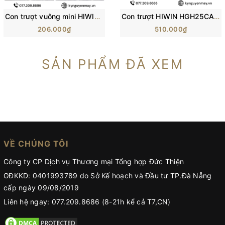
Con trượt vuông mini HIWIN MGN-C | Block trượt MGN5C, MGN7C, MGN12C
Con trượt HIWIN HGH25CA/ H25C/ HG25 (84x48x40mm)
206.000₫
510.000₫
SẢN PHẨM ĐÃ XEM
VỀ CHÚNG TÔI
Công ty CP Dịch vụ Thương mại Tổng hợp Đức Thiện
GĐKKD: 0401993789 do Sở Kế hoạch và Đầu tư TP.Đà Nẵng
cấp ngày 09/08/2019
Liên hệ ngay: 077.209.8686 (8-21h kể cả T7,CN)