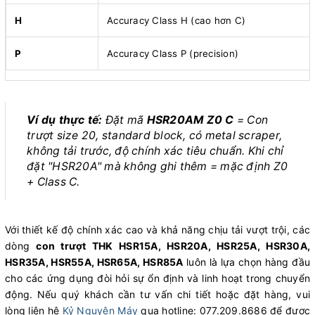
H
Accuracy Class H (cao hơn C)
P
Accuracy Class P (precision)
Ví dụ thực tế:
Đặt mã
HSR20AM Z0 C
= Con
trượt size 20, standard block, có metal scraper,
không tải trước, độ chính xác tiêu chuẩn. Khi chỉ
đặt "HSR20A" mà không ghi thêm = mặc định Z0
+ Class C.
Với thiết kế độ chính xác cao và khả năng chịu tải vượt trội, các
dòng
con trượt THK HSR15A, HSR20A, HSR25A, HSR30A,
HSR35A, HSR55A, HSR65A, HSR85A
luôn là lựa chọn hàng đầu
cho các ứng dụng đòi hỏi sự ổn định và linh hoạt trong chuyển
động. Nếu quý khách cần tư vấn chi tiết hoặc đặt hàng, vui
lòng liên hệ
Kỷ Nguyên Máy
qua hotline: 077.209.8686 để được