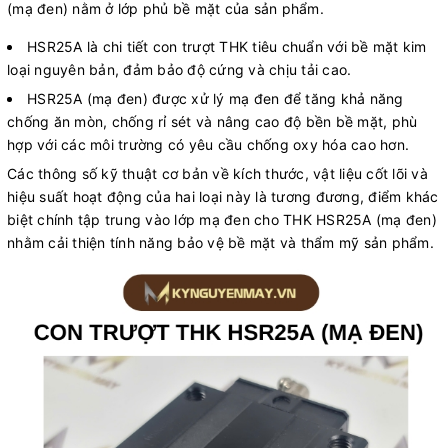
(mạ đen) nằm ở lớp phủ bề mặt của sản phẩm.
HSR25A là chi tiết con trượt THK tiêu chuẩn với bề mặt kim
loại nguyên bản, đảm bảo độ cứng và chịu tải cao.
HSR25A (mạ đen) được xử lý mạ đen để tăng khả năng
chống ăn mòn, chống rỉ sét và nâng cao độ bền bề mặt, phù
hợp với các môi trường có yêu cầu chống oxy hóa cao hơn.
Các thông số kỹ thuật cơ bản về kích thước, vật liệu cốt lõi và
hiệu suất hoạt động của hai loại này là tương đương, điểm khác
biệt chính tập trung vào lớp mạ đen cho THK HSR25A (mạ đen)
nhằm cải thiện tính năng bảo vệ bề mặt và thẩm mỹ sản phẩm.