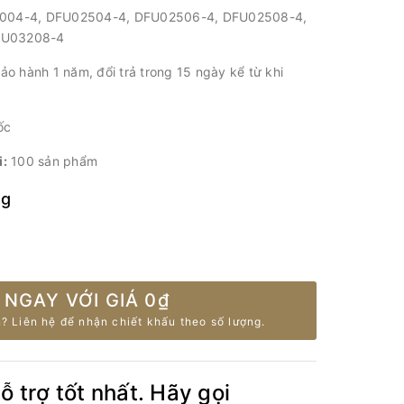
004-4, DFU02504-4, DFU02506-4, DFU02508-4,
FU03208-4
ảo hành 1 năm, đổi trả trong 15 ngày kể từ khi
ốc
i:
100 sản phẩm
ng
 NGAY VỚI GIÁ
0₫
? Liên hệ để nhận chiết khấu theo số lượng.
 trợ tốt nhất. Hãy gọi