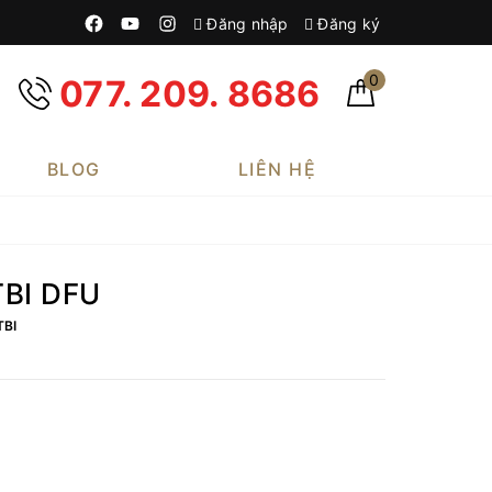
Đăng nhập
Đăng ký
0
077. 209. 8686
BLOG
LIÊN HỆ
TBI DFU
TBI