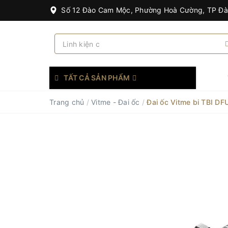
Số 12 Đào Cam Mộc, Phường Hoà Cường, TP Đ
TẤT CẢ SẢN PHẨM
Trang chủ
/
Vitme - Đai ốc
/
Đai ốc Vitme bi TBI DF