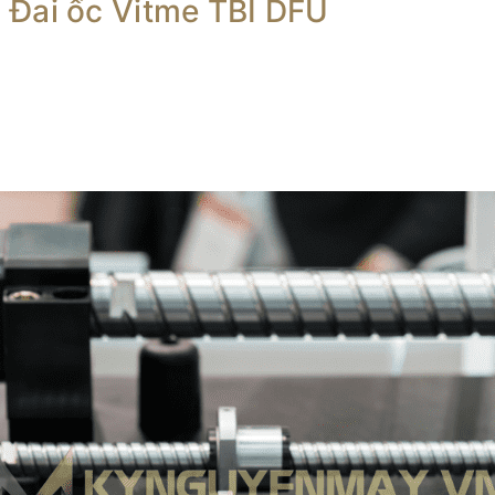
 Đai ốc Vitme TBI DFU