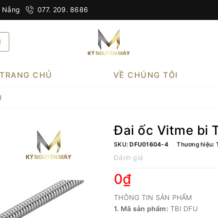
à Nẵng
077. 209. 8686
TRANG CHỦ
VỀ CHÚNG TÔI
U
Đai ốc Vitme bi 
SKU:
DFU01604-4
Thương hiệu:
Đánh giá
0₫
THÔNG TIN SẢN PHẨM
1. Mã sản phẩm:
TBI DFU