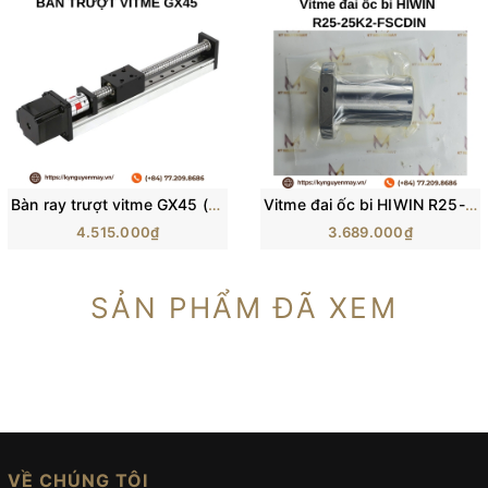
Bàn ray trượt vitme GX45 (SGX II)
Vitme đai ốc bi HIWIN R25-25K2-FSCDIN
4.515.000₫
3.689.000₫
SẢN PHẨM ĐÃ XEM
VỀ CHÚNG TÔI