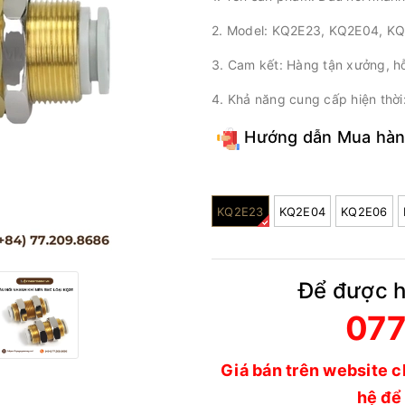
2. Model: KQ2E23, KQ2E04, K
3. Cam kết: Hàng tận xưởng, h
4. Khả năng cung cấp hiện thờ
Hướng dẫn Mua hà
Model:
KQ2E23
KQ2E04
KQ2E06
Để được hỗ
077
Giá bán trên website c
hệ để 