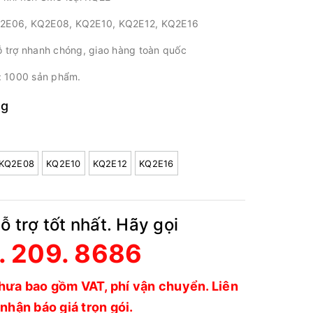
Q2E06, KQ2E08, KQ2E10, KQ2E12, KQ2E16
ỗ trợ nhanh chóng, giao hàng toàn quốc
i: 1000 sản phẩm.
ng
KQ2E08
KQ2E10
KQ2E12
KQ2E16
 trợ tốt nhất. Hãy gọi
. 209. 8686
hưa bao gồm VAT, phí vận chuyển. Liên
nhận báo giá trọn gói.