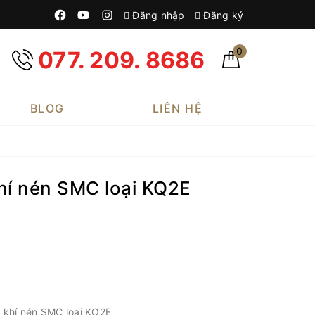
Đăng nhập
Đăng ký
0
077. 209. 8686
BLOG
LIÊN HỆ
hí nén SMC loại KQ2E
h khí nén SMC loại KQ2E