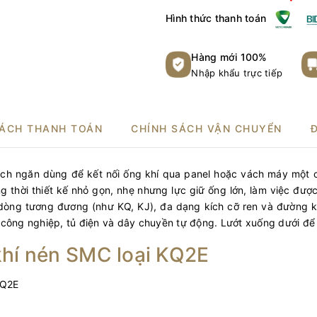
Hình thức thanh toán
Hàng mới 100%
Nhập khẩu trực tiếp
SÁCH THANH TOÁN
CHÍNH SÁCH VẬN CHUYỂN
vách ngăn dùng để kết nối ống khí qua panel hoặc vách máy một
g thời thiết kế nhỏ gọn, nhẹ nhưng lực giữ ống lớn, làm việc đượ
dòng tương đương (như KQ, KJ), đa dạng kích cỡ ren và đường k
công nghiệp, tủ điện và dây chuyền tự động. Lướt xuống dưới để t
khí nén SMC loại KQ2E
KQ2E