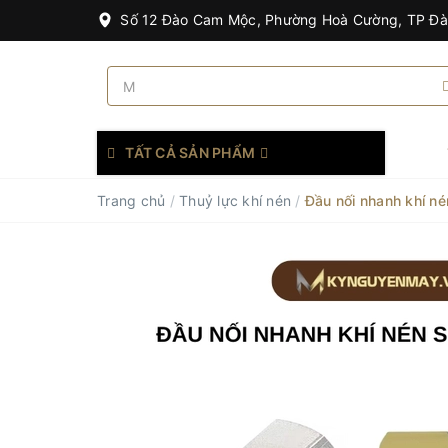
Số 12 Đào Cam Mộc, Phường Hoà Cường, TP Đ
TẤT CẢ SẢN PHẨM
Trang chủ
/
Thuỷ lực khí nén
/
Đầu nối nhanh khí n