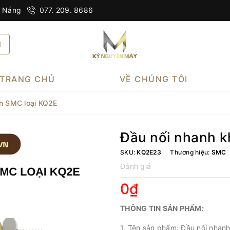
à Nẵng
077. 209. 8686
TRANG CHỦ
VỀ CHÚNG TÔI
én SMC loại KQ2E
Đầu nối nhanh k
SKU:
KQ2E23
Thương hiệu:
SMC
Đánh giá
0₫
THÔNG TIN SẢN PHẨM:
1. Tên sản phẩm: Đầu nối nhan