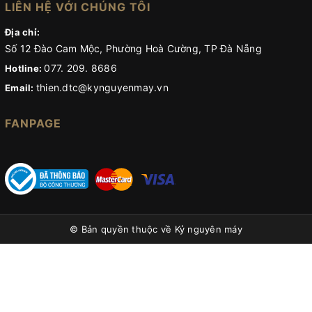
LIÊN HỆ VỚI CHÚNG TÔI
Địa chỉ:
Số 12 Đào Cam Mộc, Phường Hoà Cường, TP Đà Nẵng
077. 209. 8686
Hotline:
thien.dtc@kynguyenmay.vn
Email:
FANPAGE
© Bản quyền thuộc về
Kỷ nguyên máy