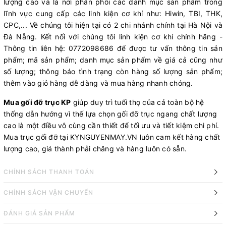
lượng cao và là nơi phân phối các danh mục sản phẩm trong
lĩnh vực cung cấp các linh kiện cơ khí như: Hiwin, TBI, THK,
CPC,... Về chúng tôi hiện tại có 2 chi nhánh chính tại Hà Nội và
Đà Nẵng. Kết nối với chúng tôi linh kiện cơ khí chính hãng -
Thông tin liên hệ: 0772098686 để được tư vấn thông tin sản
phẩm; mã sản phẩm; danh mục sản phẩm về giá cả cũng như
số lượng; thông báo tình trạng còn hàng số lượng sản phẩm;
thêm vào giỏ hàng dễ dàng và mua hàng nhanh chóng.
Mua gối đỡ trục KP
giúp duy trì tuổi thọ của cả toàn bộ hệ
thống dẫn hướng vì thế lựa chọn gối đỡ trục ngang chất lượng
cao là một điều vô cùng cần thiết để tối ưu và tiết kiệm chi phí.
Mua trục gối đỡ tại KYNGUYENMAY.VN luôn cam kết hàng chất
lượng cao, giá thành phải chăng và hàng luôn có sẵn.
CHÍNH SÁCH THANH TOÁN
CHÍNH SÁCH VẬN CHUYỂN
ĐÁNH GIÁ SẢN PHẨM