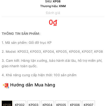
SKU:
KP08
Thương hiệu:
KNM
Đánh giá
0₫
THÔNG TIN SẢN PHẨM:
1. Mã sản phẩm: Gối đỡ trục KP
2. Model: KP002, KP003, KP004, KP005, KP006, KP007, KP08
3. Cam kết: Hàng tận xưởng, bảo hành dài lâu, hỗ trợ miễn phí,
giao nhanh toàn quốc.
4. Khả năng cung cấp hiện thời: 100 sản phẩm
Hướng dẫn Mua hàng
Model:
KP08
KP002
KP003
KP004
KP005
KP006
KP007