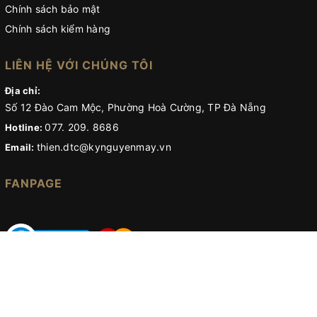
Chính sách bảo mật
Chính sách kiểm hàng
LIÊN HỆ VỚI CHÚNG TÔI
Địa chỉ:
Số 12 Đào Cam Mộc, Phường Hoà Cường, TP Đà Nẵng
077. 209. 8686
Hotline:
thien.dtc@kynguyenmay.vn
Email:
FANPAGE
© Bản quyền thuộc về
Kỷ nguyên máy