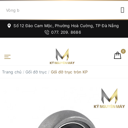
Số 12 Đào Cam Mộc, Phường Hoà Cường, TP Đà Nẵng
077. 209. 8686
0
Trang chủ
/
Gối đỡ trục
/
Gối đỡ trục tròn KP