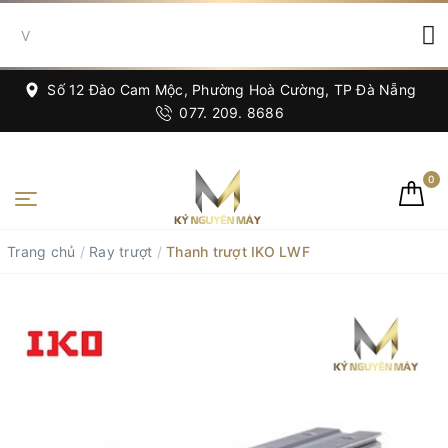
Số 12 Đào Cam Mộc, Phường Hoà Cường, TP Đà Nẵng
077. 209. 8686
0
Trang chủ
/
Ray trượt
/
Thanh trượt IKO LWF