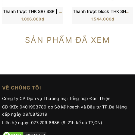
Thanh trượt THK SR/ SSR | SR15, SR20, SR25, SR30, SR35
Thanh trượt block THK SHS15, SH20, SHS25, SHS30, SHS35, SHS45
1.096.000₫
1.544.000₫
SẢN PHẨM ĐÃ XEM
VỀ CHÚNG TÔI
Công ty CP Dịch vụ Thương mại Tổng hợp Đức Thiện
GĐKKD: 0401993789 do Sở Kế hoạch và Đầu tư TP.Đà Nẵng
cấp ngày 09/08/2019
Liên hệ ngay: 077.209.8686 (8-21h kể cả T7,CN)