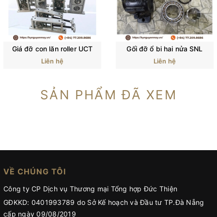
Giá đỡ con lăn roller UCT
Gối đỡ ổ bi hai nửa SNL
Liên hệ
Liên hệ
SẢN PHẨM ĐÃ XEM
VỀ CHÚNG TÔI
Công ty CP Dịch vụ Thương mại Tổng hợp Đức Thiện
GĐKKD: 0401993789 do Sở Kế hoạch và Đầu tư TP.Đà Nẵng
cấp ngày 09/08/2019