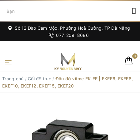
Số 12 Đào Cam Mộc, Phường Hoà Cường, TP Đà Nẵng
077. 209. 8686
0
Trang chủ
/
Gối đỡ trục
/
Đầu đỡ vitme EK-EF | EKEF6, EKEF8,
EKEF10, EKEF12, EKEF15, EKEF20