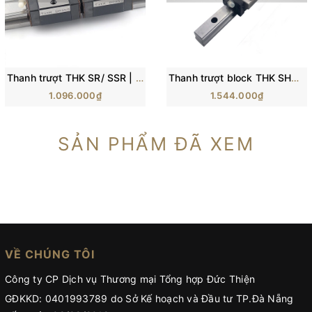
Thanh trượt THK SR/ SSR | SR15, SR20, SR25, SR30, SR35
Thanh trượt block THK SHS15, SH20, SHS25, SHS30, SHS35, SHS45
1.096.000₫
1.544.000₫
SẢN PHẨM ĐÃ XEM
VỀ CHÚNG TÔI
Công ty CP Dịch vụ Thương mại Tổng hợp Đức Thiện
GĐKKD: 0401993789 do Sở Kế hoạch và Đầu tư TP.Đà Nẵng