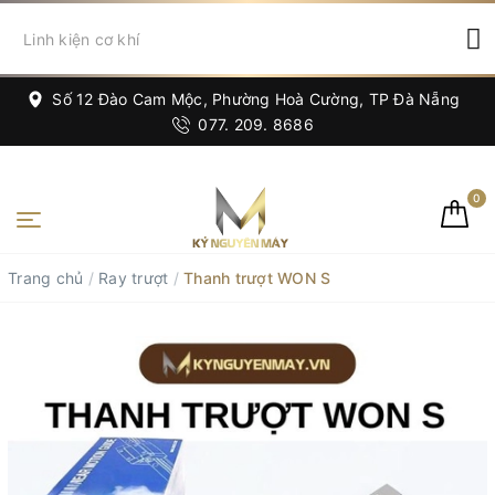
Số 12 Đào Cam Mộc, Phường Hoà Cường, TP Đà Nẵng
077. 209. 8686
0
Trang chủ
/
Ray trượt
/
Thanh trượt WON S