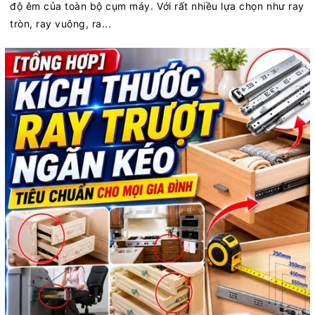
độ êm của toàn bộ cụm máy. Với rất nhiều lựa chọn như ray
tròn, ray vuông, ra...