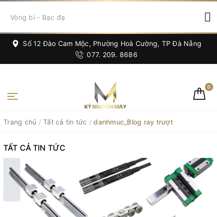
Số 12 Đào Cam Mộc, Phường Hoà Cường, TP Đà Nẵng
077. 209. 8686
0
Trang chủ
/
Tất cả tin tức
/
danhmuc_Blog ray trượt
TẤT CẢ TIN TỨC