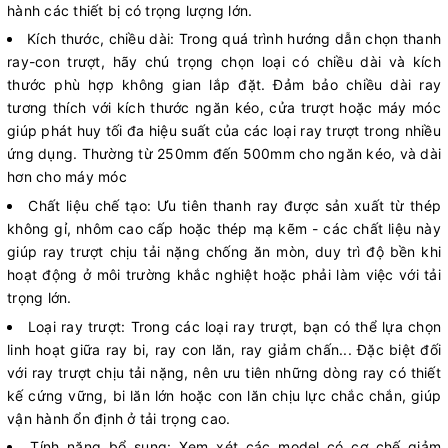
hành các thiết bị có trọng lượng lớn.
Kích thước, chiều dài: Trong quá trình hướng dẫn chọn thanh
ray-con trượt, hãy chú trọng chọn loại có chiều dài và kích
thước phù hợp không gian lắp đặt. Đảm bảo chiều dài ray
tương thích với kích thước ngăn kéo, cửa trượt hoặc máy móc
giúp phát huy tối đa hiệu suất của các loại ray trượt trong nhiều
ứng dụng. Thường từ 250mm đến 500mm cho ngăn kéo, và dài
hơn cho máy móc
Chất liệu chế tạo: Ưu tiên thanh ray được sản xuất từ thép
không gỉ, nhôm cao cấp hoặc thép mạ kẽm - các chất liệu này
giúp ray trượt chịu tải nặng chống ăn mòn, duy trì độ bền khi
hoạt động ở môi trường khắc nghiệt hoặc phải làm việc với tải
trọng lớn.
Loại ray trượt: Trong các loại ray trượt, bạn có thể lựa chọn
linh hoạt giữa ray bi, ray con lăn, ray giảm chấn... Đặc biệt đối
với ray trượt chịu tải nặng, nên ưu tiên những dòng ray có thiết
kế cứng vững, bi lăn lớn hoặc con lăn chịu lực chắc chắn, giúp
vận hành ổn định ở tải trọng cao.
Tính năng bổ sung: Xem xét các model có cơ chế giảm