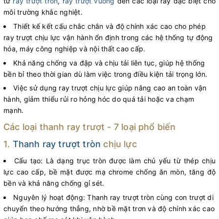
từ
ray trượt tròn
,
ray trượt vuông
đến các loại ray đặc biệt cho
môi trường khắc nghiệt.
Thiết kế kết cấu chắc chắn và độ chính xác cao cho phép
ray trượt chịu lực vận hành ổn định trong các hệ thống tự động
hóa, máy công nghiệp và nội thất cao cấp.
Khả năng chống va đập và chịu tải liên tục, giúp hệ thống
bền bỉ theo thời gian dù làm việc trong điều kiện tải trọng lớn.
Việc sử dụng ray trượt chịu lực giúp nâng cao an toàn vận
hành, giảm thiểu rủi ro hỏng hóc do quá tải hoặc va chạm
mạnh.
Các loại thanh ray trượt - 7 loại phổ biến
1.
Thanh ray trượt tròn
chịu lực
Cấu tạo: Là dạng trục tròn được làm chủ yếu từ thép chịu
lực cao cấp, bề mặt được mạ chrome chống ăn mòn, tăng độ
bền và khả năng chống gỉ sét.
Nguyên lý hoạt động: Thanh ray trượt tròn cùng con trượt di
chuyển theo hướng thẳng, nhờ bề mặt trơn và độ chính xác cao