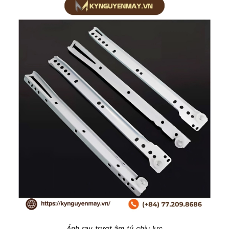
Ảnh ray trượt âm tủ chịu lực