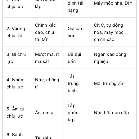
định tải
Máy móc nhẹ, DIY​
chịu lực
lắp
nặng
Chính xác
CNC, tự động
2. Vuông
Giá cao
cao, chịu
hóa, máy móc
chịu tải
hơn
tải tấn
chính xác​
3. Bi chịu
Mượt mà, ít
Dễ bụi
Ngăn kéo công
lực
ma sát
bẩn
nghiệp​
Tải
4. Nhôm
Nhẹ, chống
trung
Môi trường ẩm​
chịu lực
rỉ
bình
Lắp
5. Âm tủ
Ẩn, êm ái
phức
Nội thất cao cấp​
chịu lực
tạp
6. Bánh
Tải siêu