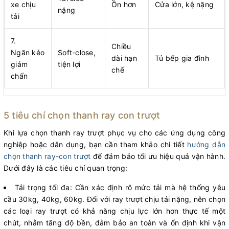
xe chịu
Ồn hơn
Cửa lớn, kệ nặng​
nặng
tải
7.
Chiều
Ngăn kéo
Soft-close,
dài hạn
Tủ bếp gia đình​
giảm
tiện lợi
chế
chấn
5 tiêu chí chọn thanh ray con trượt
Khi lựa chọn thanh ray trượt phục vụ cho các ứng dụng công
nghiệp hoặc dân dụng, bạn cần tham khảo chi tiết
hướng dẫn
chọn thanh ray-con trượt
để đảm bảo tối ưu hiệu quả vận hành.
Dưới đây là các tiêu chí quan trọng:
Tải trọng tối đa: Cần xác định rõ mức tải mà hệ thống yêu
cầu 30kg, 40kg, 60kg. Đối với ray trượt chịu tải nặng, nên chọn
các loại ray trượt có khả năng chịu lực lớn hơn thực tế một
chút, nhằm tăng độ bền, đảm bảo an toàn và ổn định khi vận