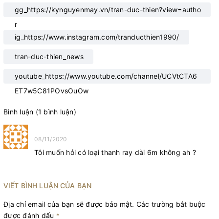
gg_https://kynguyenmay.vn/tran-duc-thien?view=autho
r
ig_https://www.instagram.com/tranducthien1990/
tran-duc-thien_news
youtube_https://www.youtube.com/channel/UCVtCTA6
ET7w5C81POvsOuOw
Bình luận (1 bình luận)
Anh Bình
08/11/2020
Tôi muốn hỏi có loại thanh ray dài 6m không ah ?
VIẾT BÌNH LUẬN CỦA BẠN
Địa chỉ email của bạn sẽ được bảo mật. Các trường bắt buộc
được đánh dấu
*