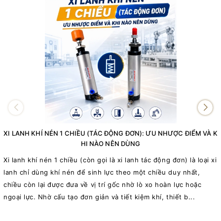
XI LANH KHÍ NÉN 1 CHIỀU (TÁC ĐỘNG ĐƠN): ƯU NHƯỢC ĐIỂM VÀ K
HI NÀO NÊN DÙNG
Xi lanh khí nén 1 chiều (còn gọi là xi lanh tác động đơn) là loại xi
X
lanh chỉ dùng khí nén để sinh lực theo một chiều duy nhất,
d
chiều còn lại được đưa về vị trí gốc nhờ lò xo hoàn lực hoặc
ngoại lực. Nhờ cấu tạo đơn giản và tiết kiệm khí, thiết b...
n
v