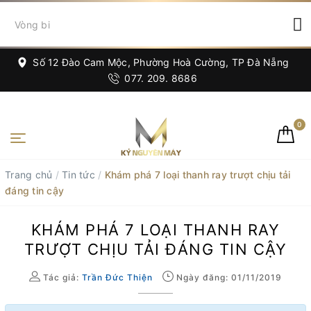
Số 12 Đào Cam Mộc, Phường Hoà Cường, TP Đà Nẵng
077. 209. 8686
0
Trang chủ
/
Tin tức
/
Khám phá 7 loại thanh ray trượt chịu tải
đáng tin cậy
KHÁM PHÁ 7 LOẠI THANH RAY
TRƯỢT CHỊU TẢI ĐÁNG TIN CẬY
Tác giả:
Trần Đức Thiện
Ngày đăng: 01/11/2019