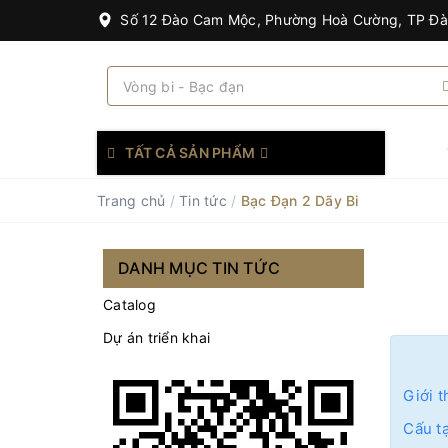
Số 12 Đào Cam Mộc, Phường Hoà Cường, TP Đ
TẤT CẢ SẢN PHẨM
Trang chủ
/
Tin tức
/
Bạc Đạn 2 Dãy Bi
DANH MỤC TIN TỨC
Catalog
Dự án triển khai
Giới t
Cấu t