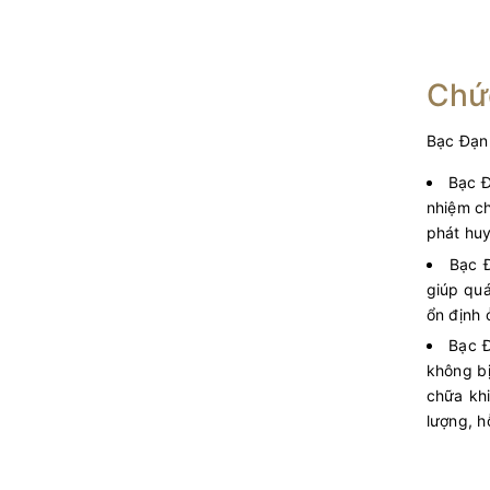
Chứ
Bạc Đạn 
Bạc Đ
nhiệm ch
phát huy
Bạc Đ
giúp quá
ổn định 
Bạc Đ
không bị
chữa kh
lượng, h