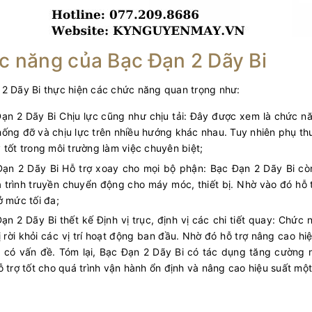
c năng của Bạc Đạn 2 Dãy Bi
2 Dãy Bi thực hiện các chức năng quan trọng như:
ạn 2 Dãy Bi Chịu lực cũng như chịu tải: Đây được xem là chức năn
ống đỡ và chịu lực trên nhiều hướng khác nhau. Tuy nhiên phụ th
 tốt trong môi trường làm việc chuyên biệt;
ạn 2 Dãy Bi Hỗ trợ xoay cho mọi bộ phận: Bạc Đạn 2 Dãy Bi c
 trình truyền chuyển động cho máy móc, thiết bị. Nhờ vào đó hỗ t
ở mức tối đa;
ạn 2 Dãy Bi thết kế Định vị trục, định vị các chi tiết quay: Chức
 rời khỏi các vị trí hoạt động ban đầu. Nhờ đó hỗ trợ nâng cao hiệ
i có vấn đề. Tóm lại, Bạc Đạn 2 Dãy Bi có tác dụng tăng cường 
ỗ trợ tốt cho quá trình vận hành ổn định và nâng cao hiệu suất một