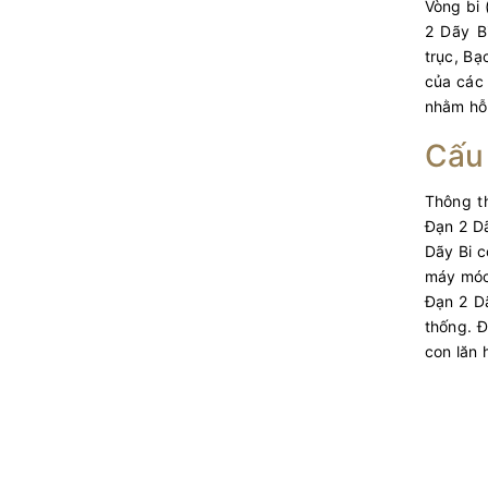
Vòng bi 
2 Dãy B
trục, Bạ
của các 
nhằm hỗ 
Cấu 
Thông 
Đạn 2 Dã
Dãy Bi c
máy móc 
Đạn 2 D
thống. Đ
con lăn 