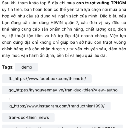
Sau khi tham khảo top 5 địa chỉ mua
con trượt vuông TPHCM
uy tín trên, bạn hoàn toàn có thể yên tâm lựa chọn nơi mua phù
hợp với nhu cầu sử dụng và ngân sách của mình. Đặc biệt, nếu
bạn đang cần tìm dòng HIWIN quận 7, các đơn vị này đều có
khả năng cung cấp sản phẩm chính hãng, chất lượng cao, dịch
vụ kỹ thuật tận tâm và hỗ trợ lắp đặt nhanh chóng. Việc lựa
chọn đúng địa chỉ không chỉ giúp bạn sở hữu con trượt vuông
chính hãng mà còn nhận được sự tư vấn chuyên sâu, đảm bảo
máy móc vận hành ổn định, bền bỉ và hiệu quả lâu dài.
Tags:
demo
fb_https://www.facebook.com/thiendtc/
gg_https://kynguyenmay.vn/tran-duc-thien?view=autho
r
ig_https://www.instagram.com/tranducthien1990/
tran-duc-thien_news