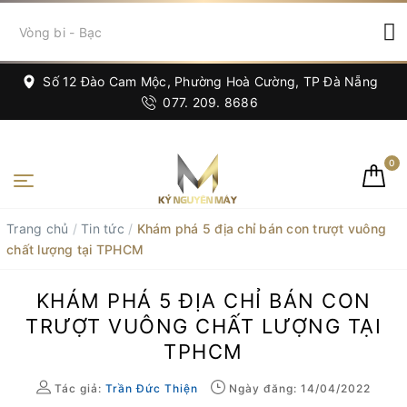
Số 12 Đào Cam Mộc, Phường Hoà Cường, TP Đà Nẵng
077. 209. 8686
0
Trang chủ
/
Tin tức
/
Khám phá 5 địa chỉ bán con trượt vuông
chất lượng tại TPHCM
KHÁM PHÁ 5 ĐỊA CHỈ BÁN CON
TRƯỢT VUÔNG CHẤT LƯỢNG TẠI
TPHCM
Tác giả:
Trần Đức Thiện
Ngày đăng: 14/04/2022