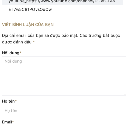
youtube_https://www.youtube.com/channel/UCVtCTA6
ET7w5C81POvsOuOw
VIẾT BÌNH LUẬN CỦA BẠN
Địa chỉ email của bạn sẽ được bảo mật. Các trường bắt buộc
được đánh dấu
*
Nội dung
*
Họ tên
*
Email
*