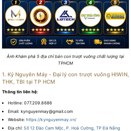
Ảnh Khám phá 5 địa chỉ bán con trượt vuông chất lượng tại
TPHCM
1. Kỷ Nguyên Máy - Đại lý con trượt vuông HIWIN,
THK, TBI tại TP HCM
Thông tin liên hệ:
Hotline: 077.209.8686
Email: kynguyenmay@gmail.com
Website:
https://kynguyenmay.vn/
Địa chỉ:
Số 12 Đào Cam Mộc, P. Hoà Cường, TP Đà Nẵng