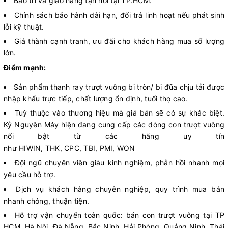
Bảo trì và giao hàng tận nơi tại TP.HCM.
Chính sách bảo hành dài hạn, đổi trả linh hoạt nếu phát sinh
lỗi kỹ thuật.
Giá thành cạnh tranh, ưu đãi cho khách hàng mua số lượng
lớn.
Điểm mạnh:
Sản phẩm thanh ray trượt vuông bi tròn/ bi đũa chịu tải được
nhập khẩu trực tiếp, chất lượng ổn định, tuổi thọ cao.
Tuỳ thuộc vào thương hiệu mà giá bán sẽ có sự khác biệt.
Kỷ Nguyên Máy hiện đang cung cấp các dòng con trượt vuông
nổi bật từ các hãng uy tín
như HIWIN, THK, CPC, TBI, PMI, WON
Đội ngũ chuyên viên giàu kinh nghiệm, phản hồi nhanh mọi
yêu cầu hỗ trợ.
Dịch vụ khách hàng chuyên nghiệp, quy trình mua bán
nhanh chóng, thuận tiện.
Hỗ trợ vận chuyển toàn quốc: bán con trượt vuông tại TP
HCM, Hà Nội, Đà Nẵng, Bắc Ninh, Hải Phòng, Quảng Ninh, Thái