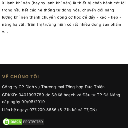
Xi lanh khí nén (hay xy lanh khí nén) là thiết bị chấp hành cốt lõi
trong hầu hết các hệ thống tự động hóa, chuyển đổi năng
c
lượng khí nén thành chuyển động cơ học để đẩy - kéo - kẹp -
v
nâng hạ vật. Trên thị trường hiện có rất nhiều dòng sản phẩm
r
v...
VỀ CHÚNG TÔI
Công ty CP Dịch vụ Thương mại Tổng hợp Đức Thiện
GĐKKD: 0401993789 do Sở Kế hoạch và Đầu tư TP.Đà Nẵng
cấp ngày 09/08/2019
Liên hệ ngay: 077.209.8686 (8-21h kể cả T7,CN)