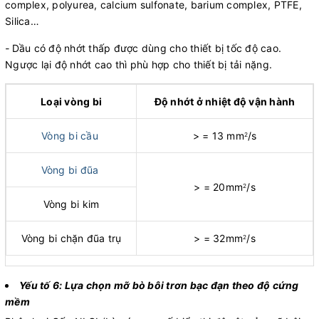
complex, polyurea, calcium sulfonate, barium complex, PTFE,
Silica…
-
Dầu có độ nhớt thấp được dùng cho thiết bị tốc độ cao.
Ngược lại độ nhớt cao thì phù hợp cho thiết bị tải nặng.
Loại vòng bi
Độ nhớt ở nhiệt độ vận hành
Vòng bi cầu
> = 13 mm
/s
2
Vòng bi đũa
> = 20mm
/s
2
Vòng bi kim
Vòng bi chặn đũa trụ
> = 32mm
/s
2
Yếu tố 6: Lựa chọn mỡ bò bôi trơn bạc đạn theo độ cứng
mềm