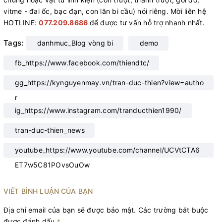
vitme - đai ốc, bạc đạn, con lăn bi cầu) nói riêng. Mời liên hệ
HOTLINE:
077.209.8686
để được tư vấn hỗ trợ nhanh nhất.
Tags:
danhmuc_Blog vòng bi
demo
fb_https://www.facebook.com/thiendtc/
gg_https://kynguyenmay.vn/tran-duc-thien?view=autho
r
ig_https://www.instagram.com/tranducthien1990/
tran-duc-thien_news
youtube_https://www.youtube.com/channel/UCVtCTA6
ET7w5C81POvsOuOw
VIẾT BÌNH LUẬN CỦA BẠN
Địa chỉ email của bạn sẽ được bảo mật. Các trường bắt buộc
được đánh dấu
*