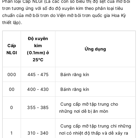
Phân loại Cấp NLGI (Là các con số biểu thị độ sệt của mỡ bôi
trơn tương ứng với số đo độ xuyên kim theo phân loại tiêu
chuẩn của mỡ bôi trơn do Viện mỡ bôi trơn quốc gia Hoa Kỳ
thiết lập).
Độ xuyên
Cấp
kim
Ứng dụng
NLGI
(0.1mm) ở
25℃
000
445 - 475
Bánh răng kín
00
400 - 430
Bánh răng kín
Cung cấp mỡ tập trung cho
0
355 - 385
những nơi dễ bị ăn mòn
Cung cấp mỡ tập trung chi những
1
310 - 340
nơi có nhiệt độ thấp và dễ xảy ra