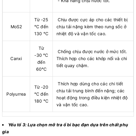
- Khả năng chịu nước tốt.
Từ -25
Chịu được cực áp cho các thiết bị
MoS2
℃ đến
chịu tải nặng kèm theo rung sốc ở
130 ℃
nhiệt độ và vận tốc cao.
Từ
Chống chịu được nước ở mức tốt.
-30 ℃
Canxi
Thích hợp cho các khớp nối và chi
đến
tiết quay chậm.
60℃
Thích hợp dùng cho các chi tiết
Từ -20
chịu tải trung bình đến nặng; các
Polyurrea
℃ đến
hoạt động trong điều kiện nhiệt độ
180 ℃
và vận tốc cao.
Yếu tố 3: Lựa chọn mỡ tra ổ bi bạc đạn dựa trên chất phụ
gia