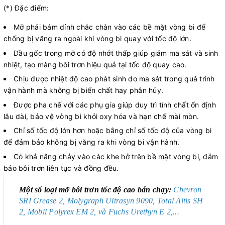
(*) Đặc điểm:
Mỡ phải bám dính chắc chắn vào các bề mặt vòng bi để
chống bị văng ra ngoài khi vòng bi quay với tốc độ lớn.
Dầu gốc trong mỡ có độ nhớt thấp giúp giảm ma sát và sinh
nhiệt, tạo màng bôi trơn hiệu quả tại tốc độ quay cao.
Chịu được nhiệt độ cao phát sinh do ma sát trong quá trình
vận hành mà không bị biến chất hay phân hủy.
Được pha chế với các phụ gia giúp duy trì tính chất ổn định
lâu dài, bảo vệ vòng bi khỏi oxy hóa và hạn chế mài mòn.
Chỉ số tốc độ lớn hơn hoặc bằng chỉ số tốc độ của vòng bi
để đảm bảo không bị văng ra khi vòng bi vận hành.
Có khả năng chảy vào các khe hở trên bề mặt vòng bi, đảm
bảo bôi trơn liên tục và đồng đều.
Một số loại mỡ bôi trơn tốc độ cao bán chạy:
Chevron
SRI Grease 2, Molygraph Ultrasyn 9090, Total Altis SH
2, Mobil Polyrex EM 2, và Fuchs Urethyn E 2,...