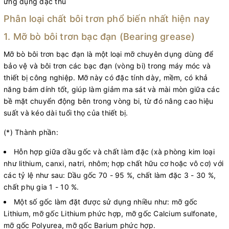
ứng dụng đặc thù
Phân loại chất bôi trơn phổ biến nhất hiện nay
1. Mỡ bò bôi trơn bạc đạn (Bearing grease)
Mỡ bò bôi trơn bạc đạn là một loại mỡ chuyên dụng dùng để
bảo vệ và bôi trơn các bạc đạn (vòng bi) trong máy móc và
thiết bị công nghiệp. Mỡ này có đặc tính dày, mềm, có khả
năng bám dính tốt, giúp làm giảm ma sát và mài mòn giữa các
bề mặt chuyển động bên trong vòng bi, từ đó nâng cao hiệu
suất và kéo dài tuổi thọ của thiết bị.
(*) Thành phần:
Hỗn hợp giữa dầu gốc và chất làm đặc (xà phòng kim loại
như lithium, canxi, natri, nhôm; hợp chất hữu cơ hoặc vô cơ) với
các tỷ lệ như sau: Dầu gốc 70 - 95 %, chất làm đặc 3 - 30 %,
chất phụ gia 1 - 10 %.
Một số gốc làm đặt được sử dụng nhiều như: mỡ gốc
Lithium, mỡ gốc Lithium phức hợp, mỡ gốc Calcium sulfonate,
mỡ gốc Polyurea, mỡ gốc Barium phức hợp.