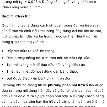
Lượng mỡ (g) = 0,005 × Đường kính ngoài vòng bi (mm) ×
Chiều rộng vòng bi (mm).
Bước 5: Chạy thử
Quy trình chạy rà đúng cách rất quan trọng đối với hiệu suất
của ổ trục và chất bôi trơn trong ứng dụng đòi hỏi tốc độ cao,
lượng chất làm đầy và tải trọng trước cụ thể. Nếu thực hiện
đúng quy trình chạy rà sẽ:
Đẩy mỡ thừa ra khỏi hệ thống.
Định hướng màng bôi trơn trên mỗi bề mặt tiếp xúc.
Tạo một vòng mỡ để đưa dầu đến vùng tiếp xúc.
Thiết lập nhiệt độ hoạt động cân bằng thấp.
Đạt được điều kiện bôi trơn kín trọn đời.
Hy vọng những thông tin về
phương pháp bôi trơn ổ lăn
được
đưa ra trong nội dung trên đây sẽ giúp ích cho bạn đọc hiểu rõ
hơn và từ đó đưa ra sự lựa chọn phù hợp. Nếu quý khách hàng
có nhu cầu mua sắm hay tìm hiểu về sản phẩm bôi trơn ổ lăn nói
chung hoặc vật tư linh kiện (con trượt, thanh trượt, gối đỡ,