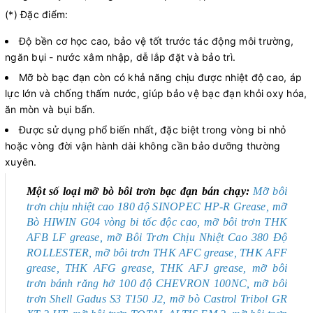
(*) Đặc điểm:
Độ bền cơ học cao, bảo vệ tốt trước tác động môi trường,
ngăn bụi - nước xâm nhập, dễ lắp đặt và bảo trì.
Mỡ bò bạc đạn còn có khả năng chịu được nhiệt độ cao, áp
lực lớn và chống thấm nước, giúp bảo vệ bạc đạn khỏi oxy hóa,
ăn mòn và bụi bẩn.
Được sử dụng phổ biến nhất, đặc biệt trong vòng bi nhỏ
hoặc vòng đời vận hành dài không cần bảo dưỡng thường
xuyên.
Một số loại mỡ bò bôi trơn bạc đạn bán chạy:
Mỡ bôi
trơn chịu nhiệt cao 180 độ SINOPEC HP-R Grease
,
mỡ
Bò HIWIN G04 vòng bi tốc độc cao
,
mỡ bôi trơn THK
AFB LF grease
,
mỡ Bôi Trơn Chịu Nhiệt Cao 380 Độ
ROLLESTER
,
mỡ bôi trơn THK AFC grease, THK AFF
grease, THK AFG grease, THK AFJ grease
,
mỡ bôi
trơn bánh răng hở 100 độ CHEVRON 100NC
,
mỡ bôi
trơn Shell Gadus S3 T150 J2,
mỡ bò Castrol Tribol GR