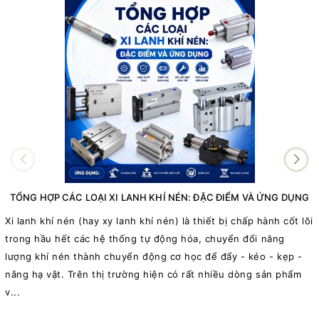
TỔNG HỢP CÁC LOẠI XI LANH KHÍ NÉN: ĐẶC ĐIỂM VÀ ỨNG DỤNG
Xi lanh khí nén (hay xy lanh khí nén) là thiết bị chấp hành cốt lõi
trong hầu hết các hệ thống tự động hóa, chuyển đổi năng
c
lượng khí nén thành chuyển động cơ học để đẩy - kéo - kẹp -
v
nâng hạ vật. Trên thị trường hiện có rất nhiều dòng sản phẩm
r
v...