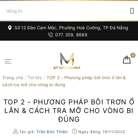
Số 12 Đào Cam Mộc, Phường Hoà Cường, TP Đà Nẵng
077. 209. 8686
0
Trang chủ
/
Tin tức
/
TOP 2 - Phương pháp bôi trơn ổ lăn &
cách tra mỡ cho vòng bi đúng
TOP 2 - PHƯƠNG PHÁP BÔI TRƠN Ổ
LĂN & CÁCH TRA MỠ CHO VÒNG BI
ĐÚNG
Tác giả:
Trần Đức Thiện
Ngày đăng: 19/11/2022