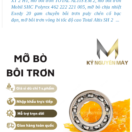
XT 2 HT, mỡ bôi trơn TOTAL ALTIS EM 2, mỡ bôi trơn
Mobil SHC Polyrex 462 222 221 005,
mỡ bò chịu nhiệt
Exedy 20 gam chuyên bôi trơn puly chén cổ bạc
đạn,
mỡ bôi trơn vòng bi tốc độ cao Total Altis SH 2
...