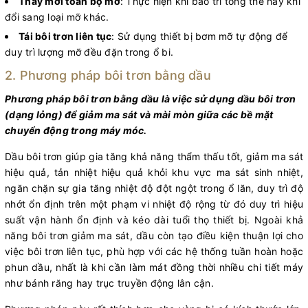
Thay mới toàn bộ mỡ
: Thực hiện khi bảo trì tổng thể hay khi
đổi sang loại mỡ khác.
Tái bôi trơn liên tục
: Sử dụng thiết bị bơm mỡ tự động để
duy trì lượng mỡ đều đặn trong ổ bi.
2. Phương pháp bôi trơn bằng dầu
Phương pháp bôi trơn bằng dầu là việc sử dụng dầu bôi trơn
(dạng lỏng) để giảm ma sát và mài mòn giữa các bề mặt
chuyển động trong máy móc.
Dầu bôi trơn giúp gia tăng khả năng thẩm thấu tốt, giảm ma sát
hiệu quả, tản nhiệt hiệu quả khỏi khu vực ma sát sinh nhiệt,
ngăn chặn sự gia tăng nhiệt độ đột ngột trong ổ lăn, duy trì độ
nhớt ổn định trên một phạm vi nhiệt độ rộng từ đó duy trì hiệu
suất vận hành ổn định và kéo dài tuổi thọ thiết bị. Ngoài khả
năng bôi trơn giảm ma sát, dầu còn tạo điều kiện thuận lợi cho
việc bôi trơn liên tục, phù hợp với các hệ thống tuần hoàn hoặc
phun dầu, nhất là khi cần làm mát đồng thời nhiều chi tiết máy
như bánh răng hay trục truyền động lân cận.