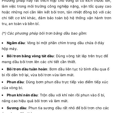
Phương pháp này rất thích hợp cho vòng bi có kích thước lớn,
làm việc trong môi trường công nghiệp nặng, vận tốc quay cao
hoặc những nơi cần liên kết bôi trơn, tản nhiệt đồng bộ với các
chi tiết cơ khí khác, đảm bảo toàn bộ hệ thống vận hành trơn
tru, an toàn và bền bỉ.
(*) Các phương pháp bôi trơn bằng dầu bao gồm:
Ngâm dầu
: Vòng bi một phần chìm trong dầu chứa ở đáy
hộp máy.
Bôi trơn bằng vòng tát dầu
: Dùng vòng tát lắp trên trục để
mang dầu bôi trơn lên các chi tiết cần thiết.
Bôi trơn dầu tuần hoàn
: Bơm dầu liên tục từ bình dầu qua ổ
bi rồi dẫn trở lại, vừa bôi trơn vừa làm mát.
Phun dầu
: Dùng bơm phun dầu trực tiếp vào điểm tiếp xúc
của vòng bi.
Phun khí nén dầu
: Trộn dầu với khí nén rồi phun vào ổ bi,
nâng cao hiệu quả bôi trơn và làm mát.
Sương dầu
: Phun tia sương dầu rất nhỏ để bôi trơn cho các