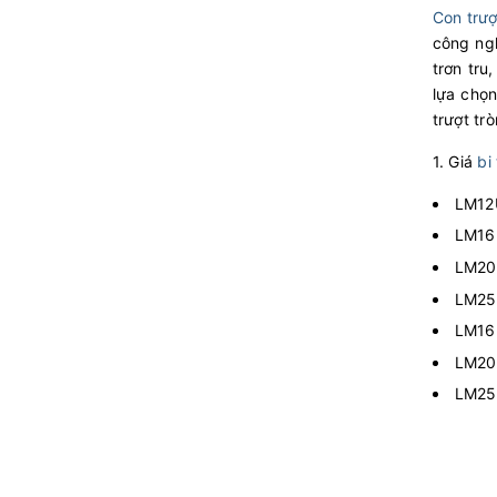
Con trượt
công ngh
trơn tru
lựa chọn
trượt trò
1. Giá
bi
LM12U
LM16U
LM20U
LM25U
LM16L
LM20L
LM25L