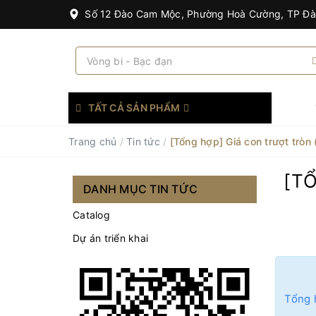
Số 12 Đào Cam Mộc, Phường Hoà Cường, TP Đ
TẤT CẢ SẢN PHẨM
Trang chủ
/
Tin tức
/
[Tổng hợp] Giá con trượt tròn 
[T
DANH MỤC TIN TỨC
Catalog
Dự án triển khai
Tổng h