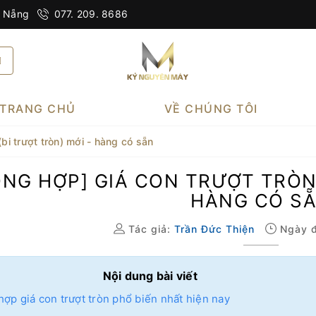
à Nẵng
077. 209. 8686
TRANG CHỦ
VỀ CHÚNG TÔI
(bi trượt tròn) mới - hàng có sẵn
ỔNG HỢP] GIÁ CON TRƯỢT TRÒN 
HÀNG CÓ S
Tác giả:
Trần Đức Thiện
Ngày đ
Nội dung bài viết
ợp giá con trượt tròn phổ biến nhất hiện nay