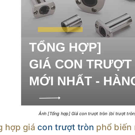
Ảnh [Tổng hợp] Giá con trượt tròn (bi trượt trò
g hợp giá
con trượt tròn
phổ biến 