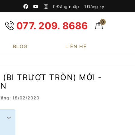
Đăng nhập
Đăng ký
0
077. 209. 8686
BLOG
LIÊN HỆ
(BI TRƯỢT TRÒN) MỚI -
ẴN
ăng: 18/02/2020